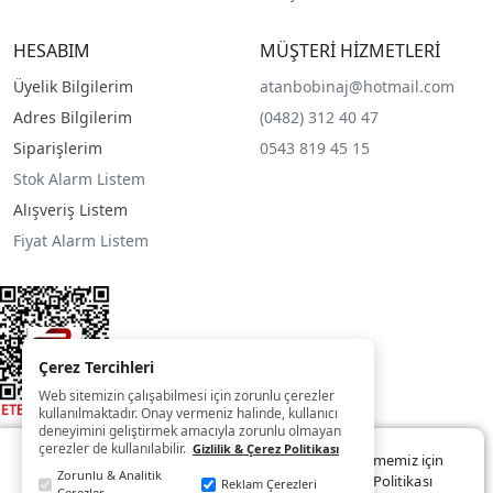
HESABIM
MÜŞTERİ HİZMETLERİ
Üyelik Bilgilerim
atanbobinaj@hotmail.com
Adres Bilgilerim
(0482) 312 40 47
Siparişlerim
0543 819 45 15
Stok Alarm Listem
Alışveriş Listem
Fiyat Alarm Listem
Çerez Tercihleri
Web sitemizin çalışabilmesi için zorunlu çerezler
kullanılmaktadır. Onay vermeniz halinde, kullanıcı
deneyimini geliştirmek amacıyla zorunlu olmayan
çerezler de kullanılabilir.
Gizlilik & Çerez Politikası
Web sitemizde size daha iyi ve kaliteli hizmet sunabilmemiz için
Zorunlu & Analitik
çerezler kullanılmaktadır. Detaylar:
Gizlilik ve Çerez Politikası
Reklam Çerezleri
Çerezler