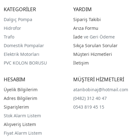
KATEGORİLER
YARDIM
Dalgıç Pompa
Sipariş Takibi
Hidrofor
Arıza Formu
Trafo
İade
ve Geri Ödeme
Domestik Pompalar
Sıkça Sorulan Sorular
Elektrik Motorları
Müşteri Hizmetleri
PVC KOLON BORUSU
İletişim
HESABIM
MÜŞTERİ HİZMETLERİ
Üyelik Bilgilerim
atanbobinaj@hotmail.com
Adres Bilgilerim
(0482) 312 40 47
Siparişlerim
0543 819 45 15
Stok Alarm Listem
Alışveriş Listem
Fiyat Alarm Listem