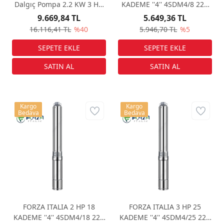
Dalgıç Pompa 2.2 KW 3 Hp
KADEME ''4'' 4SDM4/8 220
220 V ( 170 Metreye Kadar
VOLT DALGIÇ POMPA
9.669,84 TL
5.649,36 TL
Çeker)
16.116,41 TL
%40
5.946,70 TL
%5
Kargo
Kargo
Bedava
Bedava
FORZA ITALIA 2 HP 18
FORZA ITALIA 3 HP 25
KADEME ''4'' 4SDM4/18 220
KADEME ''4'' 4SDM4/25 220