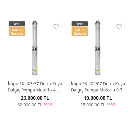
Yeni
Yeni
Kargo
Kargo
Bedava
Bedava
İmpo SK 403/37 Derin Kuyu
İmpo SK 404/07 Derin Kuyu
Dalgıç Pompa Motorlu 4 Hp
Dalgıç Pompa Motorlu 0.75
257mss 4.2 m³/h - Krom
Hp 44 mss 6 m³/h - Krom
26.000,00 TL
10.000,00 TL
Başlıklı
Başlıklı
32.000,00 TL
%18
15.000,00 TL
%33