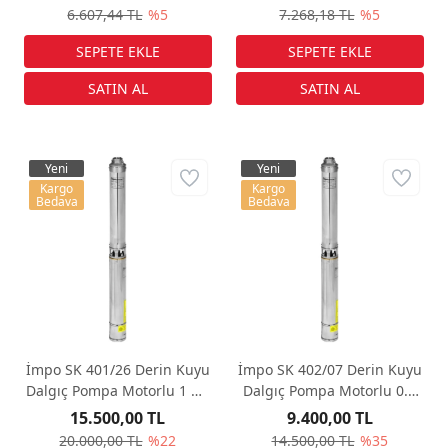
6.607,44 TL
%5
7.268,18 TL
%5
Yeni
Yeni
Kargo
Kargo
Bedava
Bedava
İmpo SK 401/26 Derin Kuyu
İmpo SK 402/07 Derin Kuyu
Dalgıç Pompa Motorlu 1 Hp
Dalgıç Pompa Motorlu 0.5
166 mss 1.8 m³/h - Krom
Hp 48 mss 3 m³/h - Krom
15.500,00 TL
9.400,00 TL
Başlıklı
Başlıklı
20.000,00 TL
%22
14.500,00 TL
%35