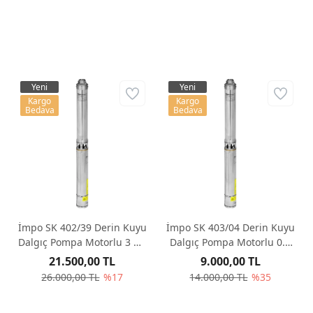
Yeni
Yeni
Kargo
Kargo
Bedava
Bedava
İmpo SK 402/39 Derin Kuyu
İmpo SK 403/04 Derin Kuyu
Dalgıç Pompa Motorlu 3 Hp
Dalgıç Pompa Motorlu 0.5
263 mss 3 m³/h - Krom
Hp 28 mss 4.2 m³/h - Krom
21.500,00 TL
9.000,00 TL
Başlıklı
Başlıklı
26.000,00 TL
%17
14.000,00 TL
%35