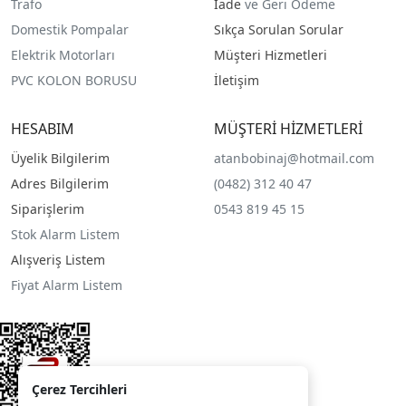
Trafo
İade
ve Geri Ödeme
Domestik Pompalar
Sıkça Sorulan Sorular
Elektrik Motorları
Müşteri Hizmetleri
PVC KOLON BORUSU
İletişim
HESABIM
MÜŞTERİ HİZMETLERİ
Üyelik Bilgilerim
atanbobinaj@hotmail.com
Adres Bilgilerim
(0482) 312 40 47
Siparişlerim
0543 819 45 15
Stok Alarm Listem
Alışveriş Listem
Fiyat Alarm Listem
Çerez Tercihleri