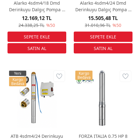
Alarko 4sdm4/18 Dmd
Alarko 4sdm4/24 Dmd
Derinkuyu Dalgıç Pompa 2
Derinkuyu Dalgıç Pompa 3
Hp 220 V
Hp 220 V
12.169,12 TL
15.505,48 TL
24.338,25 TL
%50
31.010,96 TL
%50
Yeni
Kargo
Bedava
Kargo
Bedava
ATB 4sdm4/24 Derinkuyu
FORZA ITALIA 0.75 HP 8