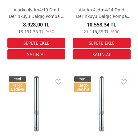
Alarko 4sdm4/10 Dmd
Alarko 4sdm4/14 Dmd
Derinkuyu Dalgıç Pompa 1
Derinkuyu Dalgıç Pompa
Hp 220 V
1.5 Hp 220 V
8.928,00 TL
10.558,34 TL
18.191,35 TL
%50
21.116,68 TL
%50
Yeni
Yeni
Kargo
Kargo
Bedava
Bedava