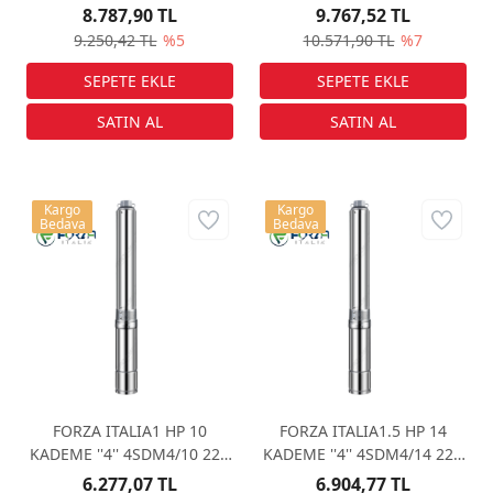
VOLT DALGIÇ POMPA
VOLT DALGIÇ POMPA
8.787,90 TL
9.767,52 TL
9.250,42 TL
%5
10.571,90 TL
%7
Kargo
Kargo
Bedava
Bedava
FORZA ITALIA1 HP 10
FORZA ITALIA1.5 HP 14
KADEME ''4'' 4SDM4/10 220
KADEME ''4'' 4SDM4/14 220
VOLT DALGIÇ POMPA
VOLT DALGIÇ POMPA
6.277,07 TL
6.904,77 TL