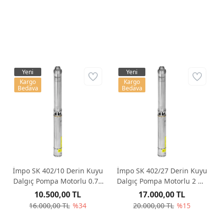
Yeni
Yeni
Kargo
Kargo
Bedava
Bedava
İmpo SK 402/10 Derin Kuyu
İmpo SK 402/27 Derin Kuyu
Dalgıç Pompa Motorlu 0.75
Dalgıç Pompa Motorlu 2 Hp
Hp 68 mss 3 m³/h - Krom
187 mss 3 m³/h - Krom
10.500,00 TL
17.000,00 TL
Başlıklı
Başlıklı
16.000,00 TL
%34
20.000,00 TL
%15