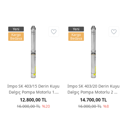
Yeni
Yeni
Kargo
Kargo
Bedava
Bedava
İmpo SK 403/15 Derin Kuyu
İmpo SK 403/20 Derin Kuyu
Dalgıç Pompa Motorlu 1.5
Dalgıç Pompa Motorlu 2 Hp
Hp 104 mss 4.2 m³/h - Krom
140 mss 4.2 m³/h - Krom
12.800,00 TL
14.700,00 TL
Başlıklı
Başlıklı
16.000,00 TL
%20
16.000,00 TL
%8