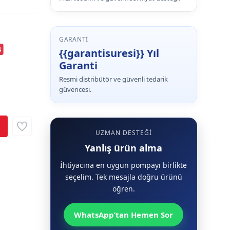
GARANTI
4
{{garantisuresi}} Yıl
Garanti
Resmi distribütör ve güvenli tedarik
güvencesi.
UZMAN DESTEĞI
Yanlış ürün alma
İhtiyacına en uygun pompayı birlikte
seçelim. Tek mesajla doğru ürünü
öğren.
WhatsApp’tan Hemen Sor