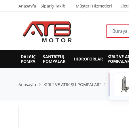
Anasayfa
Sipariş Takibi
Müşteri Hizmetleri
İlet
DALGIÇ 
SANTRİFÜJ 
KİRLİ VE A
HİDROFORLAR
POMPA
POMPALAR
POMPALAR
Anasayfa
KİRLİ VE ATIK SU POMPALARI