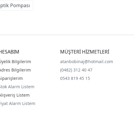
ptik Pompası
HESABIM
MÜŞTERİ HİZMETLERİ
Üyelik Bilgilerim
atanbobinaj@hotmail.com
Adres Bilgilerim
(0482) 312 40 47
Siparişlerim
0543 819 45 15
Stok Alarm Listem
Alışveriş Listem
Fiyat Alarm Listem