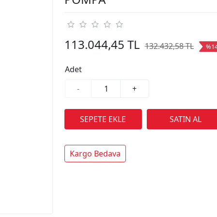
113.044,45 TL
132.432,58 TL
%1
Adet
-
+
Kargo Bedava