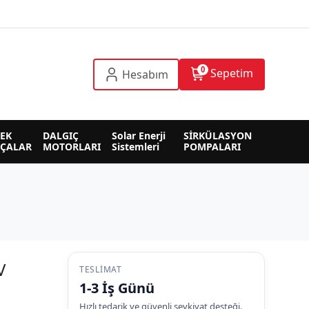
0
Sepetim
Hesabım
EK 
DALGIÇ 
Solar Enerji 
SİRKÜLASYON 
RÇALAR
MOTORLARI
Sistemleri
POMPALARI
V
TESLIMAT
1-3 İş Günü
Hızlı tedarik ve güvenli sevkiyat desteği.