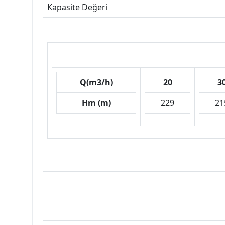
Kapasite Değeri
Q(m3/h)
20
3
Hm (m)
229
21