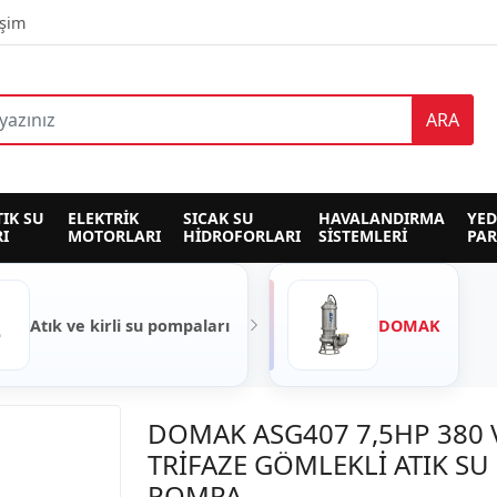
işim
ARA
TIK SU 
ELEKTRİK 
SICAK SU 
HAVALANDIRMA 
YED
I
MOTORLARI
HİDROFORLARI
SİSTEMLERİ
PA
Atık ve kirli su pompaları
DOMAK
DOMAK ASG407 7,5HP 380 
TRİFAZE GÖMLEKLİ ATIK SU
POMPA