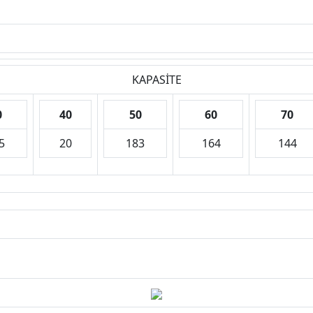
KAPASİTE
0
40
50
60
70
5
20
183
164
144