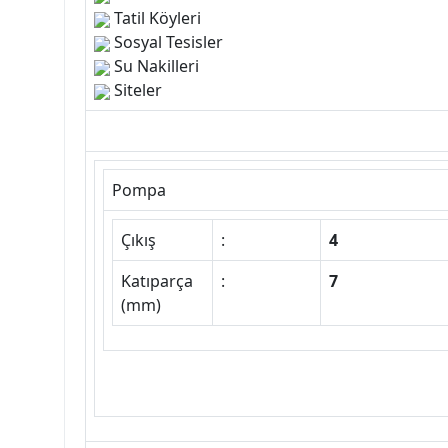
Tatil Köyleri
Sosyal Tesisler
Su Nakilleri
Siteler
Pompa
Çıkış
:
4
Katıparça
:
7
(mm)