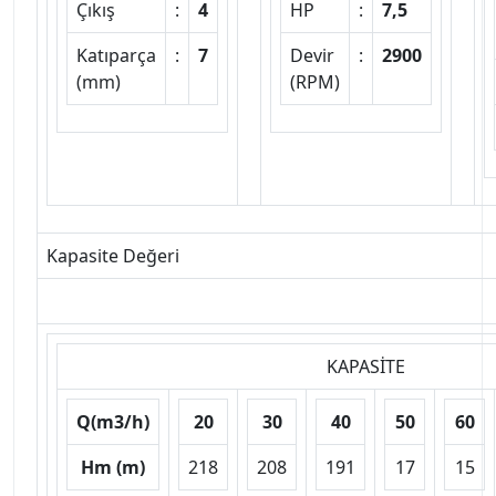
Çıkış
:
4
HP
:
7,5
Katıparça
:
7
Devir
:
2900
(mm)
(RPM)
Kapasite Değeri
KAPASİTE
Q(m3/h)
20
30
40
50
60
Hm (m)
218
208
191
17
15