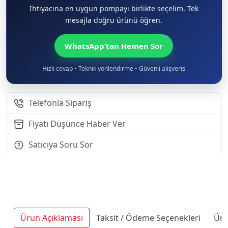
İhtiyacına en uygun pompayı birlikte seçelim. Tek
mesajla doğru ürünü öğren.
WhatsApp’tan Hemen Sor
Hızlı cevap • Teknik yönlendirme • Güvenli alışveriş
Telefonla Sipariş
Fiyatı Düşünce Haber Ver
Satıcıya Soru Sor
Ürün Açıklaması
Taksit / Ödeme Seçenekleri
Ürü