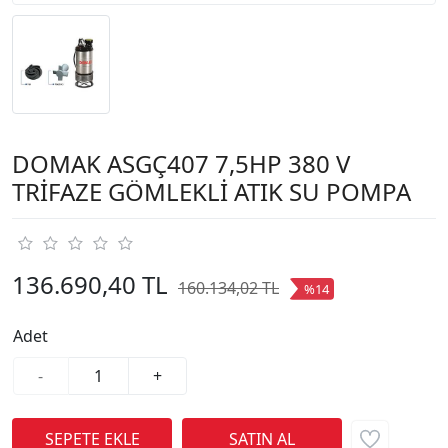
DOMAK ASGÇ407 7,5HP 380 V
TRİFAZE GÖMLEKLİ ATIK SU POMPA
136.690,40 TL
160.134,02 TL
%14
Adet
-
+