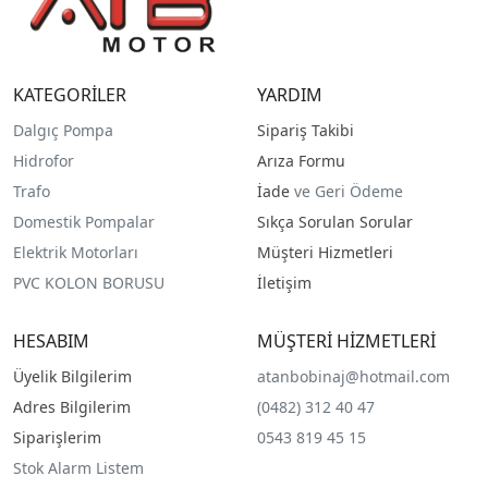
KATEGORİLER
YARDIM
Dalgıç Pompa
Sipariş Takibi
Hidrofor
Arıza Formu
Trafo
İade
ve Geri Ödeme
Domestik Pompalar
Sıkça Sorulan Sorular
Elektrik Motorları
Müşteri Hizmetleri
PVC KOLON BORUSU
İletişim
HESABIM
MÜŞTERİ HİZMETLERİ
Üyelik Bilgilerim
atanbobinaj@hotmail.com
Adres Bilgilerim
(0482) 312 40 47
Siparişlerim
0543 819 45 15
Stok Alarm Listem