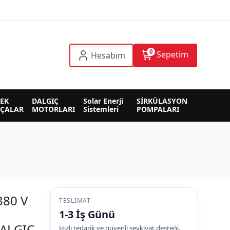
0
Sepetim
Hesabım
EK 
DALGIÇ 
Solar Enerji 
SİRKÜLASYON 
RÇALAR
MOTORLARI
Sistemleri
POMPALARI
380 V
TESLIMAT
1-3 İş Günü
DALGIÇ
Hızlı tedarik ve güvenli sevkiyat desteği.