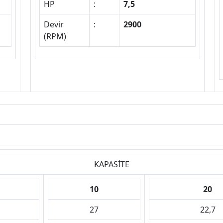
HP
:
7,5
Devir
:
2900
(RPM)
KAPASİTE
10
20
27
22,7