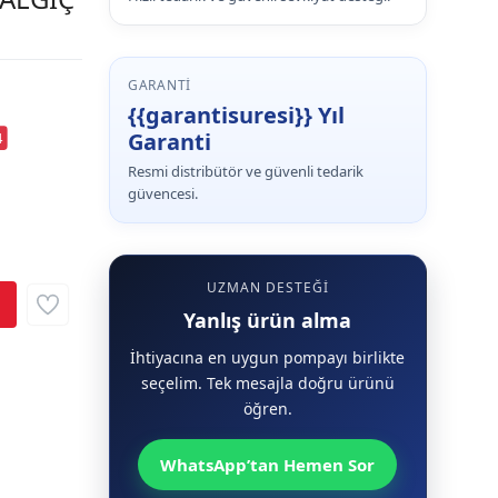
GARANTI
{{garantisuresi}} Yıl
Garanti
4
Resmi distribütör ve güvenli tedarik
güvencesi.
UZMAN DESTEĞI
Yanlış ürün alma
İhtiyacına en uygun pompayı birlikte
seçelim. Tek mesajla doğru ürünü
öğren.
WhatsApp’tan Hemen Sor