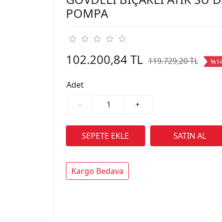
POMPA
102.200,84 TL
119.729,20 TL
%1
Adet
-
+
Kargo Bedava