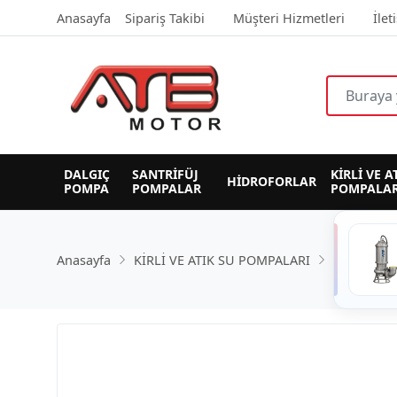
Anasayfa
Sipariş Takibi
Müşteri Hizmetleri
İlet
DALGIÇ 
SANTRİFÜJ 
KİRLİ VE A
HİDROFORLAR
POMPA
POMPALAR
POMPALAR
Anasayfa
KİRLİ VE ATIK SU POMPALARI