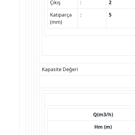
Çıkış
:
2
Katıparça
:
5
(mm)
Kapasite Değeri
Q(m3/h)
Hm (m)