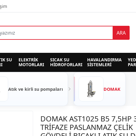
işim
ARA
TIK SU 
ELEKTRİK 
SICAK SU 
HAVALANDIRMA 
YED
I
MOTORLARI
HİDROFORLARI
SİSTEMLERİ
PA
Atık ve kirli su pompaları
DOMAK
DOMAK AST1025 B5 7,5HP 
TRİFAZE PASLANMAZ ÇELİK
GÖVDELİ BIÇAKLI ATIK SU 