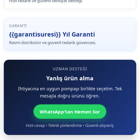
Hızlı tedarik ve güvenli sevkiyat desteği.
GARANTI
{{garantisuresi}} Yıl Garanti
Resmi distribütör ve güvenli tedarik güvencesi.
UZMAN DESTEĞI
Yanlış ürün alma
İhtiyacına en uygun pompayı birlikte seçelim. Tek
mesajla doğru ürünü öğren.
WhatsApp’tan Hemen Sor
Hızlı cevap • Teknik yönlendirme • Güvenli alışveriş