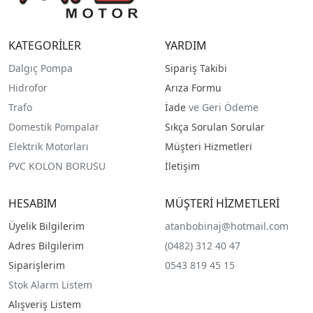
KATEGORİLER
YARDIM
Dalgıç Pompa
Sipariş Takibi
Hidrofor
Arıza Formu
Trafo
İade
ve Geri Ödeme
Domestik Pompalar
Sıkça Sorulan Sorular
Elektrik Motorları
Müşteri Hizmetleri
PVC KOLON BORUSU
İletişim
HESABIM
MÜŞTERİ HİZMETLERİ
Üyelik Bilgilerim
atanbobinaj@hotmail.com
Adres Bilgilerim
(0482) 312 40 47
Siparişlerim
0543 819 45 15
Stok Alarm Listem
Alışveriş Listem