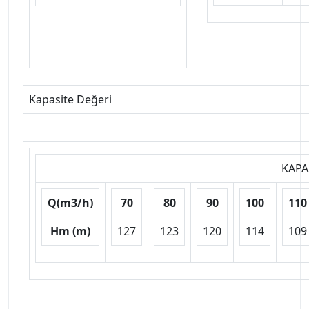
Kapasite Değeri
KAPA
Q(m3/h)
70
80
90
100
110
Hm (m)
127
123
120
114
109