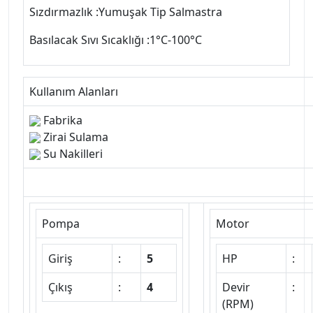
Sızdırmazlık :Yumuşak Tip Salmastra
Basılacak Sıvı Sıcaklığı :1°C-100°C
Kullanım Alanları
Fabrika
Zirai Sulama
Su Nakilleri
Pompa
Motor
Giriş
:
5
HP
:
Çıkış
:
4
Devir
:
(RPM)