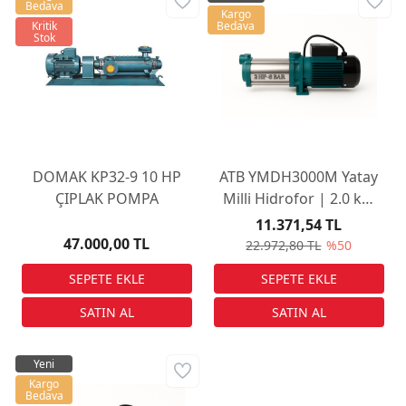
Bedava
Kargo
Kritik
Bedava
Stok
DOMAK KP32-9 10 HP
ATB YMDH3000M Yatay
ÇIPLAK POMPA
Milli Hidrofor | 2.0 kW
(2.7 HP) | 90 Metre
11.371,54 TL
Basma Yüksekliği | 220V
47.000,00 TL
22.972,80 TL
%50
Monofaze
Yeni
Kargo
Bedava