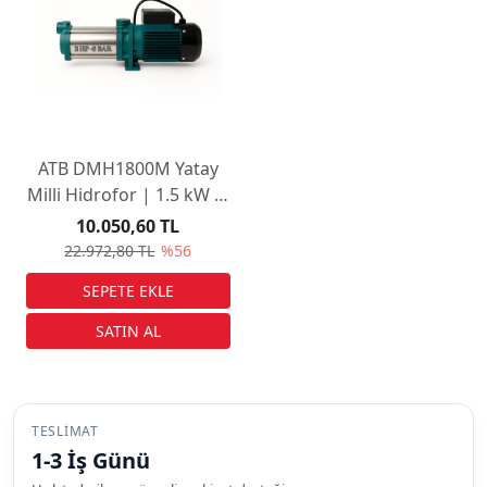
ATB DMH1800M Yatay
Milli Hidrofor | 1.5 kW (2
HP) | 62 Metre Basma
10.050,60 TL
Yüksekliği | 220V
22.972,80 TL
%56
Monofaze
TESLIMAT
1-3 İş Günü