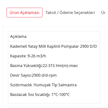
Ürün Açıklaması
Taksit / Ödeme Seçenekleri
Ürü
Açıklama
Kademeli Yatay Milli Kaplinli Pompalar 2900 D/D
Kapasite :9-26 m3/h
Basma Yüksekliği:22-315 Hm(m)-mwc
Devir Sayısı:2900 d/d-rpm
Sızdırmazlık :Yumuşak Tip Salmastra
Basılacak Sıvı Sıcaklığı :1°C-100°C