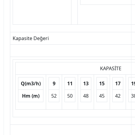
Kapasite Değeri
KAPASİTE
Q(m3/h)
9
11
13
15
17
1
Hm (m)
52
50
48
45
42
3