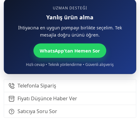
UZMAN DESTEĞI
Yanlış ürün alma
İhtiyacına en uygun pompayı birlikte seçelim. Tek
mesajla doğru ürünü öğren.
WhatsApp’tan Hemen Sor
Hızlı cevap • Teknik yönlendirme • Güvenli alışveriş
Telefonla Sipariş
Fiyatı Düşünce Haber Ver
Satıcıya Soru Sor