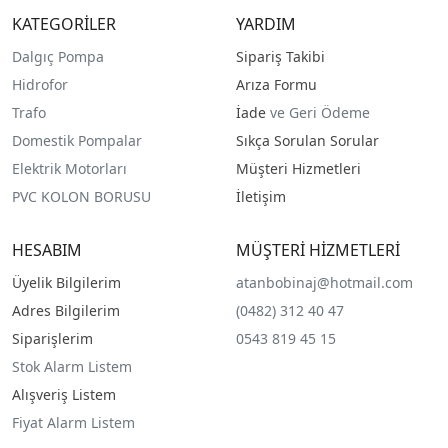
KATEGORİLER
YARDIM
Dalgıç Pompa
Sipariş Takibi
Hidrofor
Arıza Formu
Trafo
İade
ve Geri Ödeme
Domestik Pompalar
Sıkça Sorulan Sorular
Elektrik Motorları
Müşteri Hizmetleri
PVC KOLON BORUSU
İletişim
HESABIM
MÜŞTERİ HİZMETLERİ
Üyelik Bilgilerim
atanbobinaj@hotmail.com
Adres Bilgilerim
(0482) 312 40 47
Siparişlerim
0543 819 45 15
Stok Alarm Listem
Alışveriş Listem
Fiyat Alarm Listem