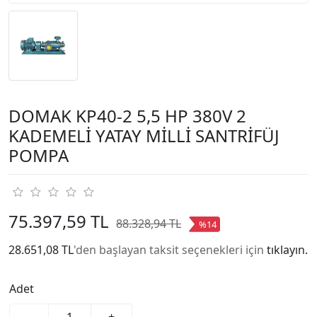
DOMAK KP40-2 5,5 HP 380V 2
KADEMELİ YATAY MİLLİ SANTRİFÜJ
POMPA
75.397,59 TL
88.328,94 TL
%14
28.651,08 TL
'den başlayan taksit seçenekleri için
tıklayın.
Adet
-
+