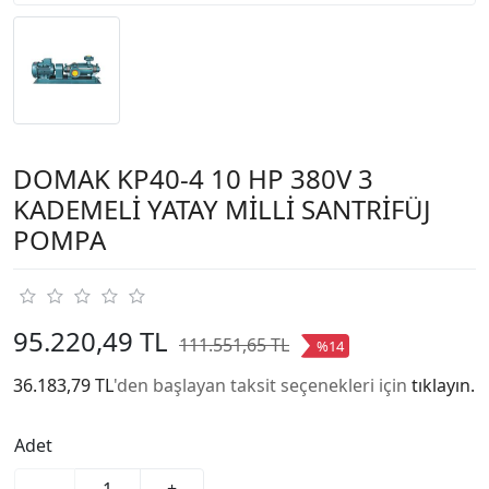
DOMAK KP40-4 10 HP 380V 3
KADEMELİ YATAY MİLLİ SANTRİFÜJ
POMPA
95.220,49 TL
111.551,65 TL
%14
36.183,79 TL
'den başlayan taksit seçenekleri için
tıklayın.
Adet
-
+