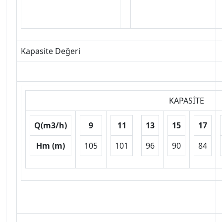
Kapasite Değeri
KAPASİTE
Q(m3/h)
9
11
13
15
17
Hm (m)
105
101
96
90
84