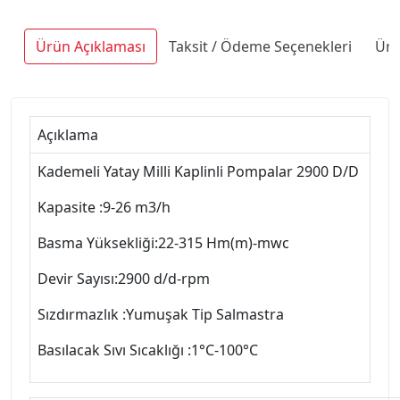
Ürün Açıklaması
Taksit / Ödeme Seçenekleri
Ürü
Açıklama
Kademeli Yatay Milli Kaplinli Pompalar 2900 D/D
Kapasite :9-26 m3/h
Basma Yüksekliği:22-315 Hm(m)-mwc
Devir Sayısı:2900 d/d-rpm
Sızdırmazlık :Yumuşak Tip Salmastra
Basılacak Sıvı Sıcaklığı :1°C-100°C