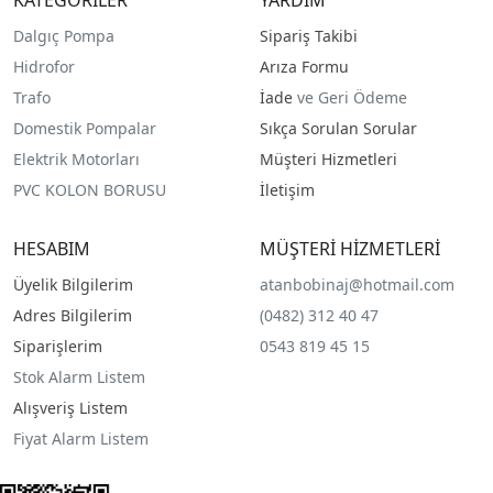
Dalgıç Pompa
Sipariş Takibi
Hidrofor
Arıza Formu
Trafo
İade
ve Geri Ödeme
Domestik Pompalar
Sıkça Sorulan Sorular
Elektrik Motorları
Müşteri Hizmetleri
PVC KOLON BORUSU
İletişim
HESABIM
MÜŞTERİ HİZMETLERİ
Üyelik Bilgilerim
atanbobinaj@hotmail.com
Adres Bilgilerim
(0482) 312 40 47
Siparişlerim
0543 819 45 15
Stok Alarm Listem
Alışveriş Listem
Fiyat Alarm Listem