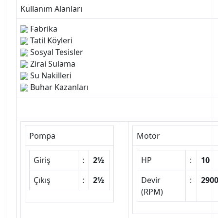
Kullanım Alanları
Fabrika
Tatil Köyleri
Sosyal Tesisler
Zirai Sulama
Su Nakilleri
Buhar Kazanları
Pompa
Motor
Giriş
:
2½
HP
:
10
Çıkış
:
2½
Devir
:
290
(RPM)