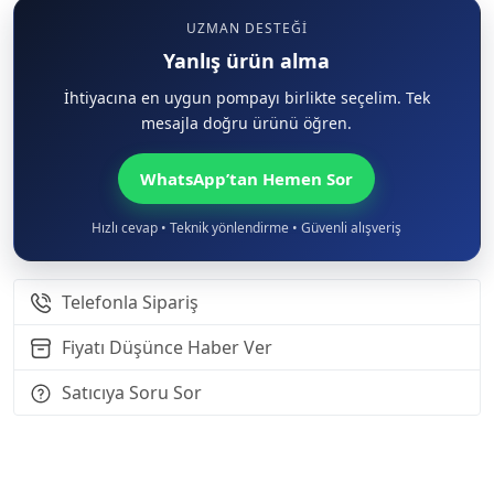
UZMAN DESTEĞI
Yanlış ürün alma
İhtiyacına en uygun pompayı birlikte seçelim. Tek
mesajla doğru ürünü öğren.
WhatsApp’tan Hemen Sor
Hızlı cevap • Teknik yönlendirme • Güvenli alışveriş
Telefonla Sipariş
Fiyatı Düşünce Haber Ver
Satıcıya Soru Sor