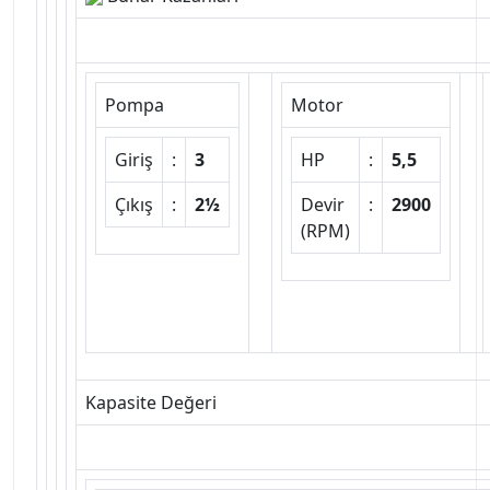
Pompa
Motor
Giriş
:
3
HP
:
5,5
Çıkış
:
2½
Devir
:
2900
(RPM)
Kapasite Değeri