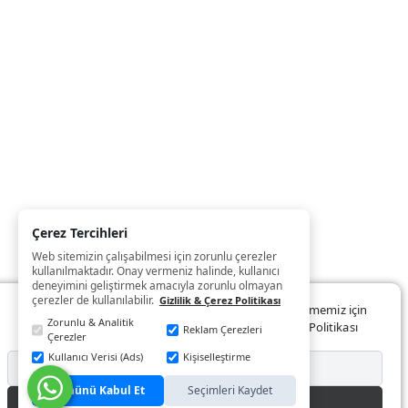
Çerez Tercihleri
Web sitemizin çalışabilmesi için zorunlu çerezler
kullanılmaktadır. Onay vermeniz halinde, kullanıcı
deneyimini geliştirmek amacıyla zorunlu olmayan
çerezler de kullanılabilir.
Gizlilik & Çerez Politikası
Web sitemizde size daha iyi ve kaliteli hizmet sunabilmemiz için
Zorunlu & Analitik
çerezler kullanılmaktadır. Detaylar:
Gizlilik ve Çerez Politikası
Reklam Çerezleri
Çerezler
Kullanıcı Verisi (Ads)
Kişiselleştirme
Reddet
Tümünü Kabul Et
Seçimleri Kaydet
Kabul Et