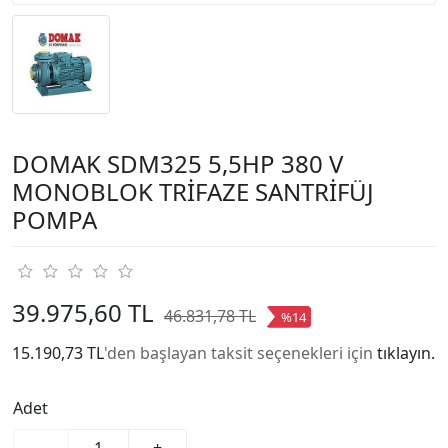
DOMAK SDM325 5,5HP 380 V
MONOBLOK TRİFAZE SANTRİFÜJ
POMPA
39.975,60 TL
46.831,78 TL
%14
15.190,73 TL
'den başlayan taksit seçenekleri için
tıklayın.
Adet
-
+