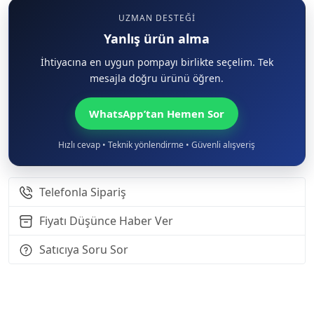
UZMAN DESTEĞI
Yanlış ürün alma
İhtiyacına en uygun pompayı birlikte seçelim. Tek
mesajla doğru ürünü öğren.
WhatsApp’tan Hemen Sor
Hızlı cevap • Teknik yönlendirme • Güvenli alışveriş
Telefonla Sipariş
Fiyatı Düşünce Haber Ver
Satıcıya Soru Sor