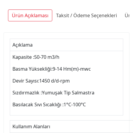
Ürün Açıklaması
Taksit / Ödeme Seçenekleri
Ürü
Açıklama
Kapasite :50-70 m3/h
Basma Yüksekliği:9-14 Hm(m)-mwc
Devir Sayısı:1450 d/d-rpm
Sızdırmazlık :Yumuşak Tip Salmastra
Basılacak Sıvı Sıcaklığı :1°C-100°C
Kullanım Alanları