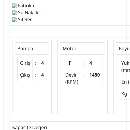
Fabrika
Su Nakilleri
Siteler
Pompa
Motor
Boyu
Giriş
:
4
HP
:
4
Yük
(mm
Çıkış
:
4
Devir
:
1450
(RPM)
En 
Kg
Kapasite Değeri