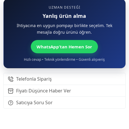
UZMAN DESTEĞI
Yanlış ürün alma
İhtiyacına en uygun pompayı birlikte seçelim. Tek
mesajla doğru ürünü öğren.
WhatsApp’tan Hemen Sor
Hızlı cevap • Teknik yönlendirme • Güvenli alışveriş
Telefonla Sipariş
Fiyatı Düşünce Haber Ver
Satıcıya Soru Sor