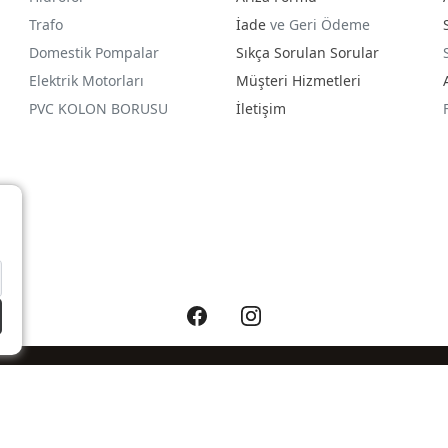
Trafo
İade
ve Geri Ödeme
Domestik Pompalar
Sıkça Sorulan Sorular
Elektrik Motorları
Müşteri Hizmetleri
PVC KOLON BORUSU
İletişim
®
PlatinMarket
E-Ticaret Sistemi
İle Hazırlanmıştır.