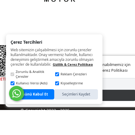
Çerez Tercihleri
Web sitemizin çalışabilmesi için zorunlu çerezler
kullanılmaktadır. Onay vermeniz halinde, kullanıcı
deneyimini geliştirmek amacıyla zorunlu olmayan
çerezler de kullanılabilir.
Web sitemizde size daha iyi ve kaliteli hizmet sunabilmemiz için
Gizlilik & Çerez Politikası
çerezler kullanılmaktadır. Detaylar:
Gizlilik ve Çerez Politikası
Zorunlu & Analitik
Reklam Çerezleri
Çerezler
Kullanıcı Verisi (Ads)
Kişiselleştirme
Reddet
Tümünü Kabul Et
Seçimleri Kaydet
Kabul Et
© Copyright 2022 - 2025