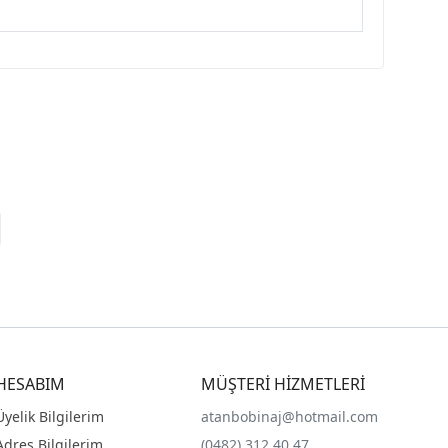
HESABIM
MÜŞTERİ HİZMETLERİ
Üyelik Bilgilerim
atanbobinaj@hotmail.com
Adres Bilgilerim
(0482) 312 40 47