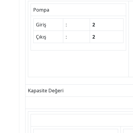
Pompa
Giriş
:
2
Çıkış
:
2
Kapasite Değeri