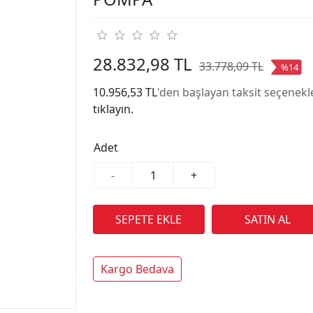
28.832,98 TL
33.778,09 TL
%14
10.956,53 TL
'den başlayan taksit seçenekle
tıklayın.
Adet
-
+
Kargo Bedava