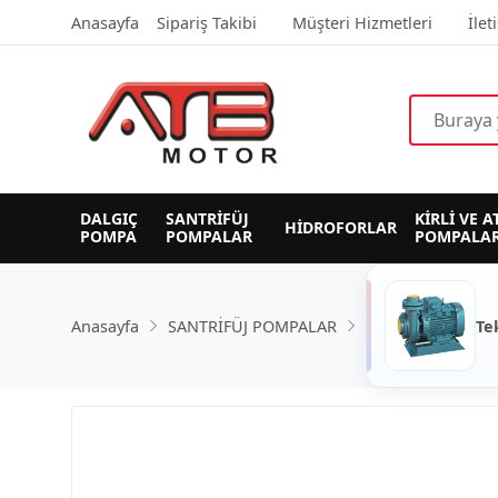
Anasayfa
Sipariş Takibi
Müşteri Hizmetleri
İlet
DALGIÇ 
SANTRİFÜJ 
KİRLİ VE A
HİDROFORLAR
POMPA
POMPALAR
POMPALAR
Anasayfa
SANTRİFÜJ POMPALAR
Te