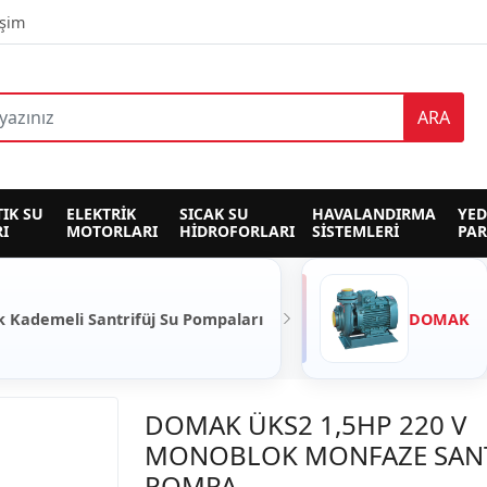
işim
ARA
TIK SU 
ELEKTRİK 
SICAK SU 
HAVALANDIRMA 
YED
I
MOTORLARI
HİDROFORLARI
SİSTEMLERİ
PA
k Kademeli Santrifüj Su Pompaları
DOMAK
DOMAK ÜKS2 1,5HP 220 V
MONOBLOK MONFAZE SANT
POMPA