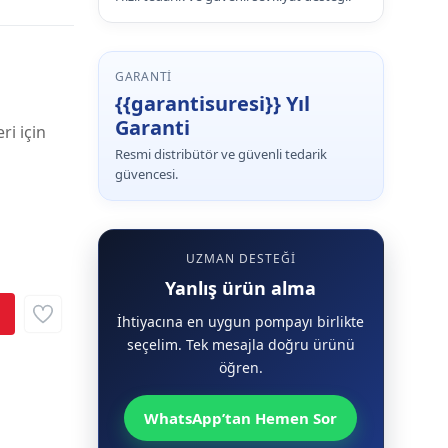
GARANTI
{{garantisuresi}} Yıl
Garanti
ri için
Resmi distribütör ve güvenli tedarik
güvencesi.
UZMAN DESTEĞI
Yanlış ürün alma
İhtiyacına en uygun pompayı birlikte
seçelim. Tek mesajla doğru ürünü
öğren.
WhatsApp’tan Hemen Sor