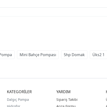
 Pompa
Mini Bahçe Pompası
5hp Domak
Üks2 1
KATEGORİLER
YARDIM
Dalgıç Pompa
Sipariş Takibi
Hidrofor
Arıza Formu