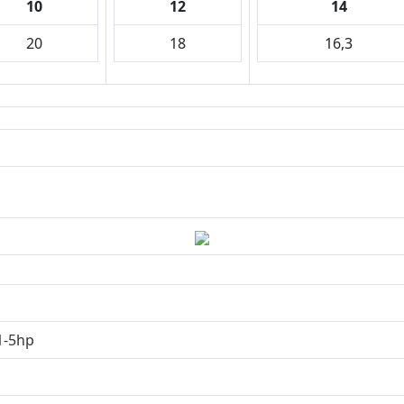
10
12
14
20
18
16,3
1-5hp