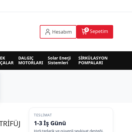
0
Sepetim
Hesabım
EK 
DALGIÇ 
Solar Enerji 
SİRKÜLASYON 
RÇALAR
MOTORLARI
Sistemleri
POMPALARI
TESLIMAT
RİFÜJ
1-3 İş Günü
Hızlı tedarik ve güvenli sevkiyat desteği.