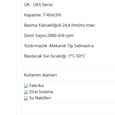
ÜK - ÜKS Serisi
Kapasite :7-45m3/h
Basma Yüksekliği:6-24,4 Hm(m)-mwc
Devir Sayısı:2900 d/d-rpm
Sızdırmazlık :Mekanik Tip Salmastra
Basılacak Sıvı Sıcaklığı :1°C-50°C
Kullanım Alanları
Fabrika
Zirai Sulama
Su Nakilleri