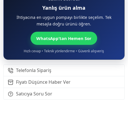
Yanlış ürün alma
İhtiyacına en uygun pompayı birlikte seçelim. Tek
mesajla doğru ürünü öğren.
WhatsApp’tan Hemen Sor
Hızlı cevap • Teknik yönlendirme • Güvenli alışveriş
Telefonla Sipariş
Fiyatı Düşünce Haber Ver
Satıcıya Soru Sor