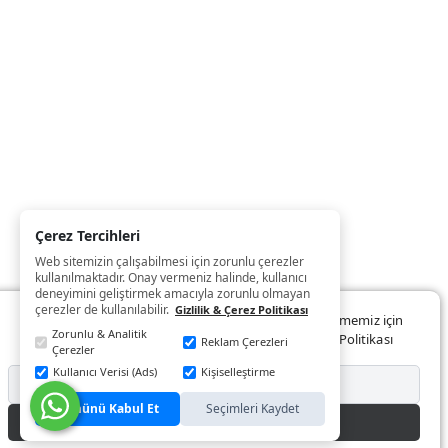
Çerez Tercihleri
Web sitemizin çalışabilmesi için zorunlu çerezler
kullanılmaktadır. Onay vermeniz halinde, kullanıcı
deneyimini geliştirmek amacıyla zorunlu olmayan
çerezler de kullanılabilir.
Gizlilik & Çerez Politikası
Web sitemizde size daha iyi ve kaliteli hizmet sunabilmemiz için
Zorunlu & Analitik
çerezler kullanılmaktadır. Detaylar:
Gizlilik ve Çerez Politikası
Reklam Çerezleri
Çerezler
Kullanıcı Verisi (Ads)
Kişiselleştirme
Reddet
Tümünü Kabul Et
Seçimleri Kaydet
Kabul Et