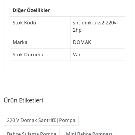
Diğer Özellikler
Stok Kodu
snt-dmk-uks2-220v-
2hp
Marka
DOMAK
Stok Durumu
Var
Ürün Etiketleri
220 V Domak Santrifüj Pompa
Bahçe Sulama Pompa
Mini Bahçe Pompası