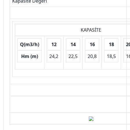
Kapasite Değeri
KAPASİTE
Q(m3/h)
12
14
16
18
2
Hm (m)
24,2
22,5
20,8
18,5
1