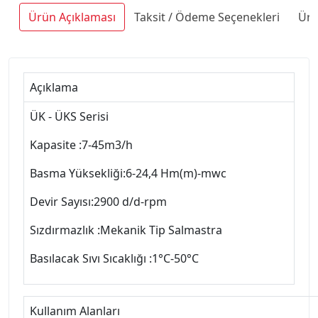
Ürün Açıklaması
Taksit / Ödeme Seçenekleri
Ürü
Açıklama
ÜK - ÜKS Serisi
Kapasite :7-45m3/h
Basma Yüksekliği:6-24,4 Hm(m)-mwc
Devir Sayısı:2900 d/d-rpm
Sızdırmazlık :Mekanik Tip Salmastra
Basılacak Sıvı Sıcaklığı :1°C-50°C
Kullanım Alanları