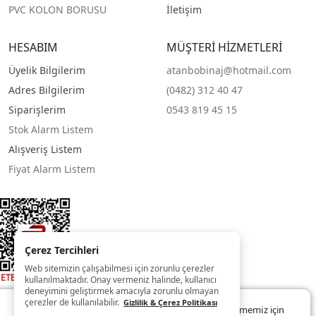
PVC KOLON BORUSU
İletişim
HESABIM
MÜŞTERİ HİZMETLERİ
Üyelik Bilgilerim
atanbobinaj@hotmail.com
Adres Bilgilerim
(0482) 312 40 47
Siparişlerim
0543 819 45 15
Stok Alarm Listem
Alışveriş Listem
Fiyat Alarm Listem
Çerez Tercihleri
Web sitemizin çalışabilmesi için zorunlu çerezler
kullanılmaktadır. Onay vermeniz halinde, kullanıcı
deneyimini geliştirmek amacıyla zorunlu olmayan
çerezler de kullanılabilir.
Gizlilik & Çerez Politikası
Web sitemizde size daha iyi ve kaliteli hizmet sunabilmemiz için