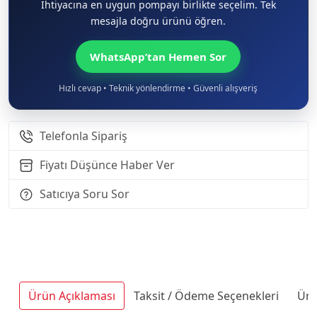
İhtiyacına en uygun pompayı birlikte seçelim. Tek
mesajla doğru ürünü öğren.
WhatsApp’tan Hemen Sor
Hızlı cevap • Teknik yönlendirme • Güvenli alışveriş
Telefonla Sipariş
Fiyatı Düşünce Haber Ver
Satıcıya Soru Sor
Ürün Açıklaması
Taksit / Ödeme Seçenekleri
Ürü