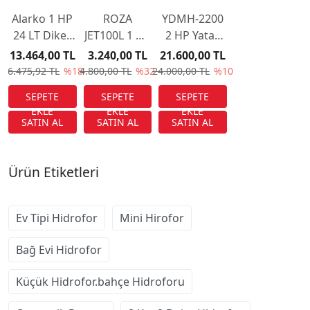
Alarko 1 HP
ROZA
YDMH-2200
24 LT Dikey
JET100L 1 HP
2 HP Yatay
Tanklı
Kendinden
Hidrofor |
13.464,00 TL
3.240,00 TL
21.600,00 TL
Hidrofor Seti
Emişli Jet
220V
16.475,92 TL
%18
4.800,00 TL
%32
24.000,00 TL
%10
– 4 Kat 4
Pompa
Monofaze |
Daireye
(Yüksek
100 LT Tank
Uygun
Performanslı)
Ürün Etiketleri
Ev Tipi Hidrofor
Mini Hirofor
Bağ Evi Hidrofor
Küçük Hidrofor.bahçe Hidroforu