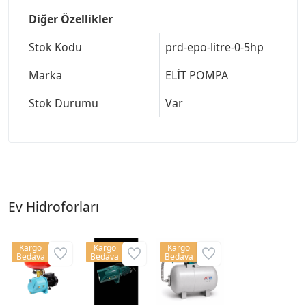
Diğer Özellikler
Stok Kodu
prd-epo-litre-0-5hp
Marka
ELİT POMPA
Stok Durumu
Var
Ev Hidroforları
Kargo
Kargo
Kargo
Bedava
Bedava
Bedava