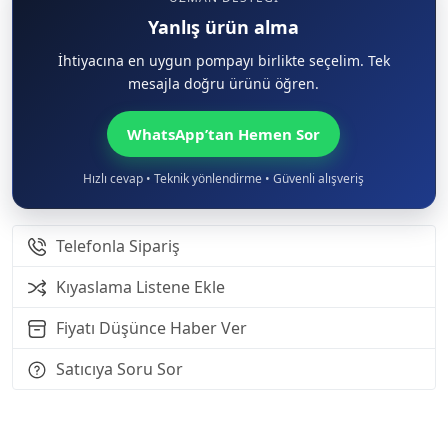
Yanlış ürün alma
İhtiyacına en uygun pompayı birlikte seçelim. Tek
mesajla doğru ürünü öğren.
WhatsApp’tan Hemen Sor
Hızlı cevap • Teknik yönlendirme • Güvenli alışveriş
Telefonla Sipariş
Kıyaslama Listene Ekle
Fiyatı Düşünce Haber Ver
Satıcıya Soru Sor