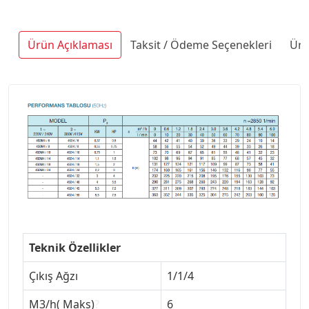
Ürün Açıklaması
Taksit / Ödeme Seçenekleri
Ürü
Teknik Özellikler
Çıkış Ağzı
1/1/4
M3/h( Maks)
?
6