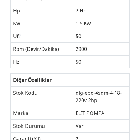
Hp
2 Hp
Kw
1.5 Kw
Uf
?
50
Rpm (Devir/Dakika)
2900
Hz
50
Diğer Özellikler
Stok Kodu
dlg-epo-4sdm-4-18-
220v-2hp
Marka
ELİT POMPA
Stok Durumu
Var
Garanti (Yıl)
2