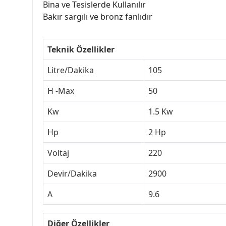
Bina ve Tesislerde Kullanılır
Bakır sargılı ve bronz fanlıdır
Teknik Özellikler
Litre/Dakika
105
H -Max
50
Kw
1.5 Kw
Hp
2 Hp
Voltaj
220
Devir/Dakika
2900
A
9.6
Diğer Özellikler