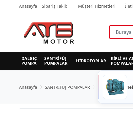
Anasayfa
Sipariş Takibi
Müşteri Hizmetleri
İlet
DALGIÇ 
SANTRİFÜJ 
KİRLİ VE A
HİDROFORLAR
POMPA
POMPALAR
POMPALAR
Anasayfa
SANTRİFÜJ POMPALAR
Te