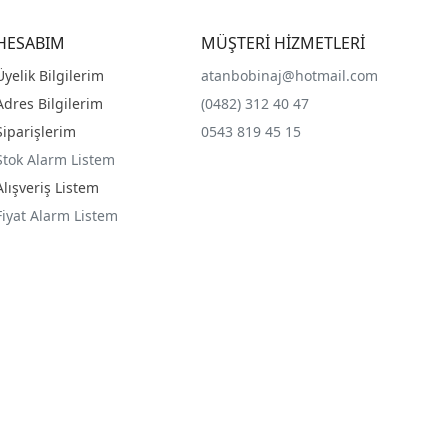
HESABIM
MÜŞTERİ HİZMETLERİ
Üyelik Bilgilerim
atanbobinaj@hotmail.com
Adres Bilgilerim
(0482) 312 40 47
Siparişlerim
0543 819 45 15
Stok Alarm Listem
Alışveriş Listem
Fiyat Alarm Listem