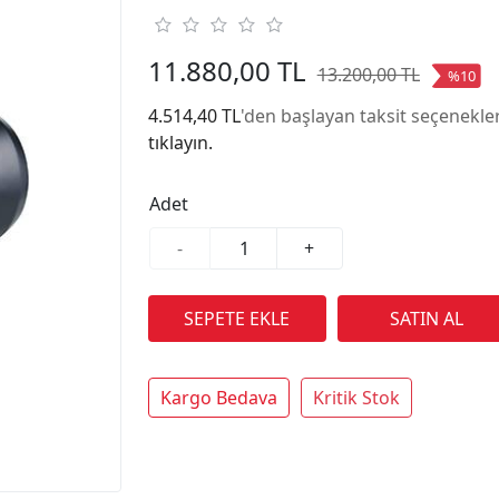
11.880,00 TL
13.200,00 TL
%10
4.514,40 TL
'den başlayan taksit seçenekler
tıklayın.
Adet
-
+
Kargo Bedava
Kritik Stok