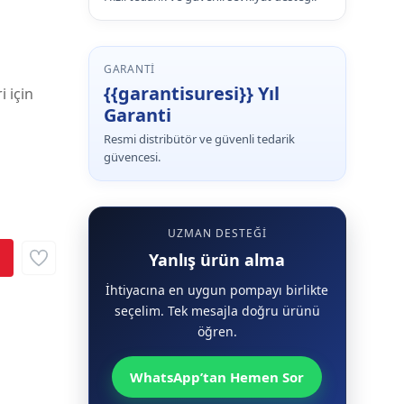
GARANTI
{{garantisuresi}} Yıl
i için
Garanti
Resmi distribütör ve güvenli tedarik
güvencesi.
UZMAN DESTEĞI
Yanlış ürün alma
İhtiyacına en uygun pompayı birlikte
seçelim. Tek mesajla doğru ürünü
öğren.
WhatsApp’tan Hemen Sor