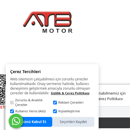
Çerez Tercihleri
Web sitemizin çalışabilmesi için zorunlu çerezler
kullanılmaktadır. Onay vermeniz halinde, kullanıcı
deneyimini geliştirmek amacıyla zorunlu olmayan
çerezler de kullanılabilir.
Web sitemizde size daha iyi ve kaliteli hizmet sunabilmemiz için
Gizlilik & Çerez Politikası
çerezler kullanılmaktadır. Detaylar:
Gizlilik ve Çerez Politikası
Zorunlu & Analitik
Reklam Çerezleri
Çerezler
Kullanıcı Verisi (Ads)
Kişiselleştirme
Reddet
Tümünü Kabul Et
Seçimleri Kaydet
Kabul Et