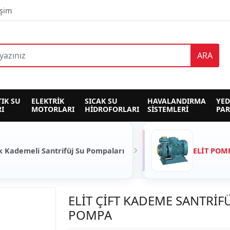
işim
ARA
TIK SU 
ELEKTRİK 
SICAK SU 
HAVALANDIRMA 
YED
I
MOTORLARI
HİDROFORLARI
SİSTEMLERİ
PA
k Kademeli Santrifüj Su Pompaları
ELİT POM
ELİT ÇİFT KADEME SANTRİF
POMPA