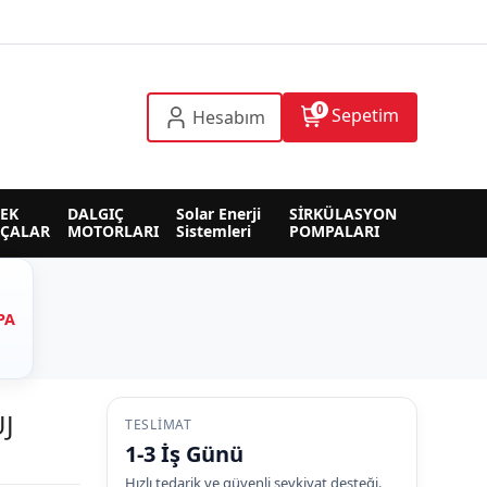
0
Sepetim
Hesabım
EK 
DALGIÇ 
Solar Enerji 
SİRKÜLASYON 
RÇALAR
MOTORLARI
Sistemleri
POMPALARI
PA
ÜJ
TESLIMAT
1-3 İş Günü
Hızlı tedarik ve güvenli sevkiyat desteği.