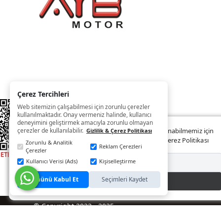
Çerez Tercihleri
Web sitemizin çalışabilmesi için zorunlu çerezler
kullanılmaktadır. Onay vermeniz halinde, kullanıcı
deneyimini geliştirmek amacıyla zorunlu olmayan
çerezler de kullanılabilir.
Web sitemizde size daha iyi ve kaliteli hizmet sunabilmemiz için
Gizlilik & Çerez Politikası
çerezler kullanılmaktadır. Detaylar:
Gizlilik ve Çerez Politikası
Zorunlu & Analitik
Reklam Çerezleri
Çerezler
Kullanıcı Verisi (Ads)
Kişiselleştirme
Reddet
Tümünü Kabul Et
Seçimleri Kaydet
Kabul Et
© Copyright 2022 - 2025