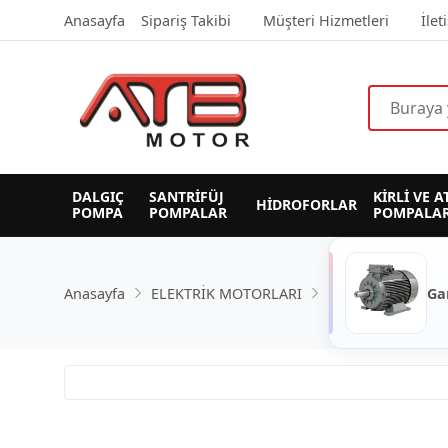
Anasayfa
Sipariş Takibi
Müşteri Hizmetleri
İlet
DALGIÇ 
SANTRİFÜJ 
KİRLİ VE A
HİDROFORLAR
POMPA
POMPALAR
POMPALAR
Anasayfa
ELEKTRİK MOTORLARI
Ga