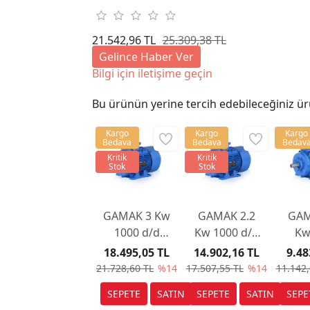
21.542,96 TL
25.309,38 TL
Gelince Haber Ver
Bilgi için iletişime geçin
Bu ürünün yerine tercih edebileceğiniz ür
Kargo
Kargo
Kargo
Bedava
Bedava
Bedav
Kritik
Kritik
Stok
Stok
GAMAK 3 Kw
GAMAK 2.2
GAM
1000 d/d
Kw 1000 d/d
Kw
AGM3EL 100
AGM3EL 100
AGM3
18.495,05 TL
14.902,16 TL
9.48
L 6a Elektrik
L 6a
6b E
21.728,60 TL
%14
17.507,55 TL
%14
11.142,
Motoru
Mo