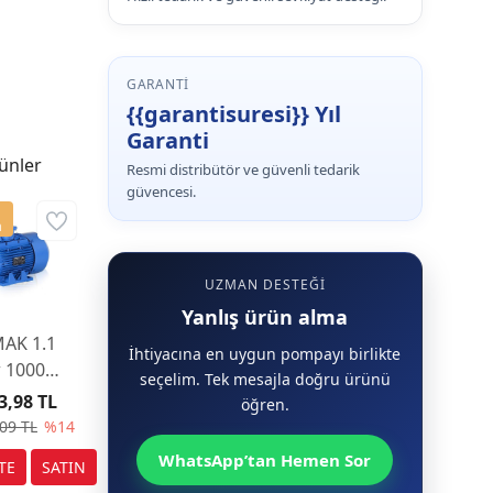
GARANTI
{{garantisuresi}} Yıl
Garanti
ünler
Resmi distribütör ve güvenli tedarik
güvencesi.
a
UZMAN DESTEĞI
Yanlış ürün alma
AK 1.1
İhtiyacına en uygun pompayı birlikte
 1000
seçelim. Tek mesajla doğru ürünü
EL 90 L
3,98 TL
öğren.
lektrik
09 TL
%14
toru
WhatsApp’tan Hemen Sor