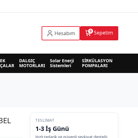
0
Sepetim
Hesabım
EK 
DALGIÇ 
Solar Enerji 
SİRKÜLASYON 
RÇALAR
MOTORLARI
Sistemleri
POMPALARI
3EL
TESLIMAT
1-3 İş Günü
Hızlı tedarik ve güvenli sevkiyat desteği.