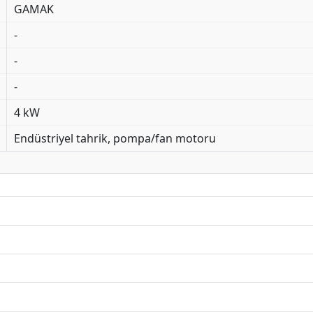
GAMAK
-
-
-
4 kW
Endüstriyel tahrik, pompa/fan motoru