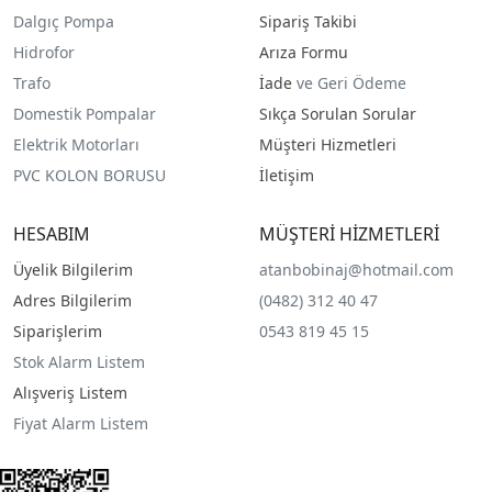
Dalgıç Pompa
Sipariş Takibi
Hidrofor
Arıza Formu
Trafo
İade
ve Geri Ödeme
Domestik Pompalar
Sıkça Sorulan Sorular
Elektrik Motorları
Müşteri Hizmetleri
PVC KOLON BORUSU
İletişim
HESABIM
MÜŞTERİ HİZMETLERİ
Üyelik Bilgilerim
atanbobinaj@hotmail.com
Adres Bilgilerim
(0482) 312 40 47
Siparişlerim
0543 819 45 15
Stok Alarm Listem
Alışveriş Listem
Fiyat Alarm Listem