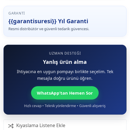
GARANTI
{{garantisuresi}} Yıl Garanti
Resmi distribütör ve güvenli tedarik güvencesi.
UZMAN DESTEĞI
Yanlış ürün alma
İhtiyacına en uygun pompayı birlikte seçelim. Tek
mesajla doğru ürünü öğren.
WhatsApp’tan Hemen Sor
Hızlı cevap • Teknik yönlendirme • Güvenli alışveriş
Kıyaslama Listene Ekle