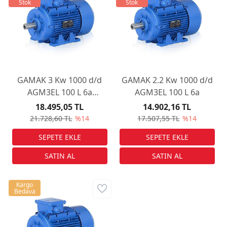
Stok
Stok
GAMAK 3 Kw 1000 d/d
GAMAK 2.2 Kw 1000 d/d
AGM3EL 100 L 6a
AGM3EL 100 L 6a
Elektrik Motoru
18.495,05 TL
14.902,16 TL
21.728,60 TL
%14
17.507,55 TL
%14
Kargo
Bedava