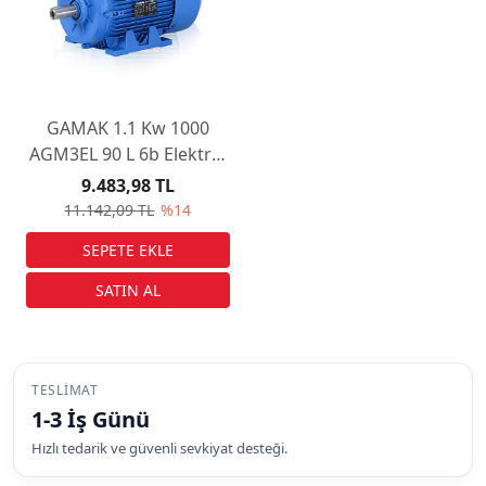
GAMAK 1.1 Kw 1000
AGM3EL 90 L 6b Elektrik
Motoru
9.483,98 TL
11.142,09 TL
%14
TESLIMAT
1-3 İş Günü
Hızlı tedarik ve güvenli sevkiyat desteği.