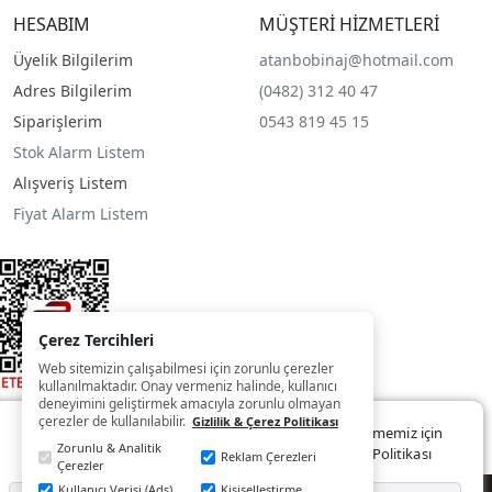
HESABIM
MÜŞTERİ HİZMETLERİ
Üyelik Bilgilerim
atanbobinaj@hotmail.com
Adres Bilgilerim
(0482) 312 40 47
Siparişlerim
0543 819 45 15
Stok Alarm Listem
Alışveriş Listem
Fiyat Alarm Listem
Çerez Tercihleri
Web sitemizin çalışabilmesi için zorunlu çerezler
kullanılmaktadır. Onay vermeniz halinde, kullanıcı
deneyimini geliştirmek amacıyla zorunlu olmayan
çerezler de kullanılabilir.
Gizlilik & Çerez Politikası
Web sitemizde size daha iyi ve kaliteli hizmet sunabilmemiz için
Zorunlu & Analitik
çerezler kullanılmaktadır. Detaylar:
Gizlilik ve Çerez Politikası
Reklam Çerezleri
Çerezler
Kullanıcı Verisi (Ads)
Kişiselleştirme