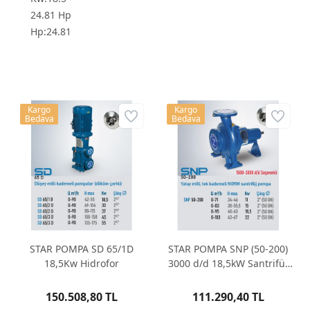
24.81 Hp
Hp:24.81
Kargo
Kargo
Bedava
Bedava
STAR POMPA SD 65/1D
STAR POMPA SNP (50-200)
18,5Kw Hidrofor
3000 d/d 18,5kW Santrifüj
Pompa
150.508,80 TL
111.290,40 TL