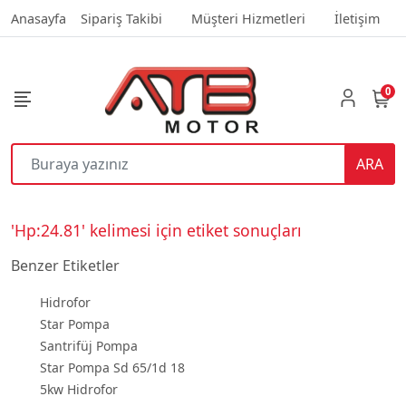
Anasayfa
Sipariş Takibi
Müşteri Hizmetleri
İletişim
0
ARA
'Hp:24.81' kelimesi için etiket sonuçları
Benzer Etiketler
Hidrofor
Star Pompa
Santrifüj Pompa
Star Pompa Sd 65/1d 18
5kw Hidrofor