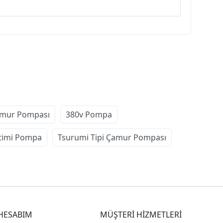
mur Pompası
380v Pompa
timi Pompa
Tsurumi Tipi Çamur Pompası
HESABIM
MÜŞTERİ HİZMETLERİ