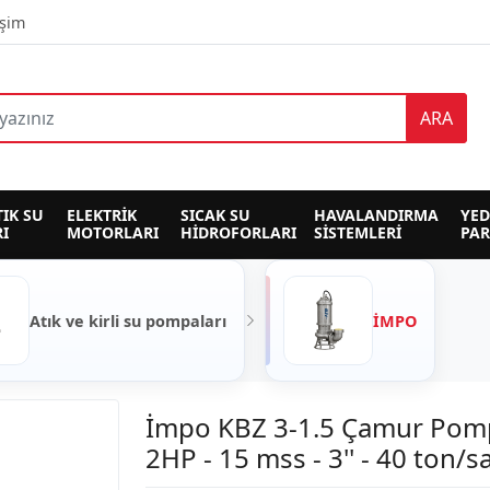
işim
ARA
TIK SU 
ELEKTRİK 
SICAK SU 
HAVALANDIRMA 
YED
I
MOTORLARI
HİDROFORLARI
SİSTEMLERİ
PA
Atık ve kirli su pompaları
İMPO
İmpo KBZ 3-1.5 Çamur Pom
2HP - 15 mss - 3'' - 40 ton/s