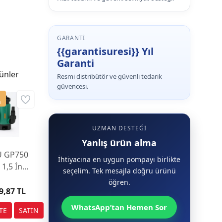
GARANTI
{{garantisuresi}} Yıl
Garanti
ünler
Resmi distribütör ve güvenli tedarik
güvencesi.
a
UZMAN DESTEĞI
Yanlış ürün alma
U GP750
İhtiyacına en uygun pompayı birlikte
 1,5 İnç
seçelim. Tek mesajla doğru ürünü
ik Dalgıç
öğren.
ompa
9,87 TL
WhatsApp’tan Hemen Sor