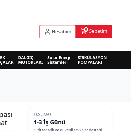
0
Sepetim
Hesabım
EK 
DALGIÇ 
Solar Enerji 
SİRKÜLASYON 
RÇALAR
MOTORLARI
Sistemleri
POMPALARI
pası
TESLIMAT
aat
1-3 İş Günü
Hızlı tedarik ve güvenli sevkiyat desteği.