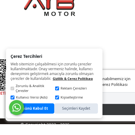
Çerez Tercihleri
Web sitemizin çalışabilmesi için zorunlu çerezler
kullanılmaktadır. Onay vermeniz halinde, kullanıcı
deneyimini geliştirmek amacıyla zorunlu olmayan
çerezler de kullanılabilir.
Web sitemizde size daha iyi ve kaliteli hizmet sunabilmemiz için
Gizlilik & Çerez Politikası
çerezler kullanılmaktadır. Detaylar:
Gizlilik ve Çerez Politikası
Zorunlu & Analitik
Reklam Çerezleri
Çerezler
Kullanıcı Verisi (Ads)
Kişiselleştirme
Reddet
Tümünü Kabul Et
Seçimleri Kaydet
Kabul Et
© Copyright 2022 - 2025