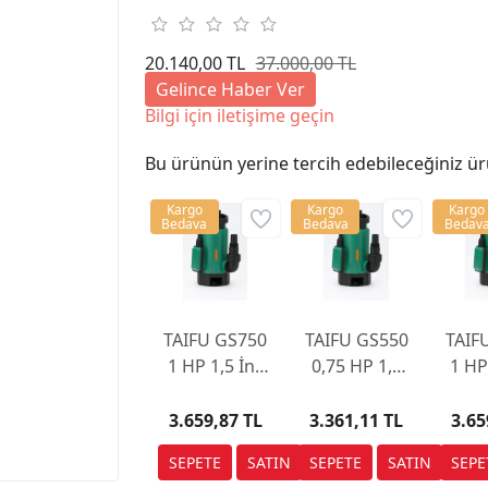
20.140,00 TL
37.000,00 TL
Gelince Haber Ver
Bilgi için iletişime geçin
Bu ürünün yerine tercih edebileceğiniz ür
Kargo
Kargo
Kargo
Bedava
Bedava
Bedav
TAIFU GS750
TAIFU GS550
TAIF
1 HP 1,5 İnç
0,75 HP 1,5
1 HP
Plastik Dalgıç
İnç Plastik
Plast
Pompa
Dalgıç Pompa
P
3.659,87 TL
3.361,11 TL
3.65