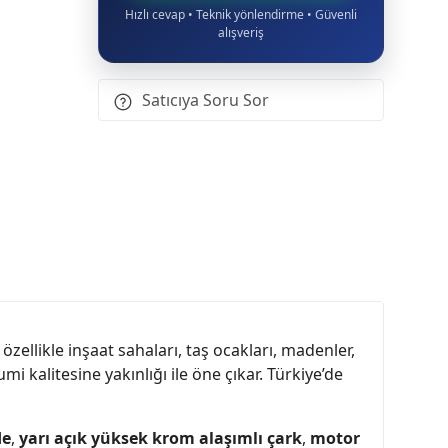
Hızlı cevap • Teknik yönlendirme • Güvenli
alışveriş
Satıcıya Soru Sor
zellikle inşaat sahaları, taş ocakları, madenler,
i kalitesine yakınlığı ile öne çıkar. Türkiye’de
de
,
yarı açık yüksek krom alaşımlı çark
,
motor