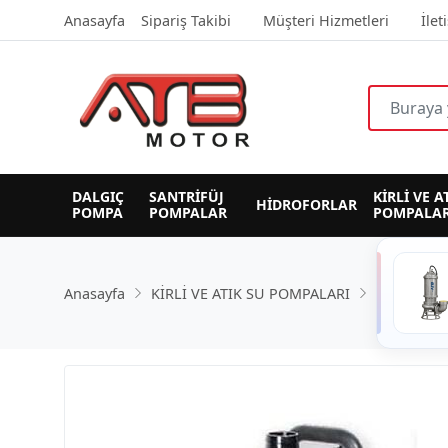
Anasayfa
Sipariş Takibi
Müşteri Hizmetleri
İlet
DALGIÇ 
SANTRİFÜJ 
KİRLİ VE A
HİDROFORLAR
POMPA
POMPALAR
POMPALAR
Anasayfa
KİRLİ VE ATIK SU POMPALARI