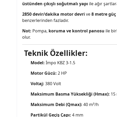
üstünden çıkışlı soğutmalı yapı
ile ağır şartlar
2850 devir/dakika motor devri
ve
8 metre güç
benzerlerinden fazladır.
Not:
Pompa,
koruma ve kontrol panosu
ile bi
olur.
Teknik Özellikler:
Model:
İmpo KBZ 3-1.5
Motor Gücü:
2 HP
Voltaj:
380 Volt
Maksimum Basma Yüksekliği (Hmax):
15 
Maksimum Debi (Qmax):
40 m³/h
Partikül Geçiş Çapı:
4 mm