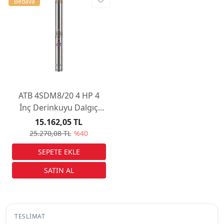
Bedava
ATB 4SDM8/20 4 HP 4
İnç Derinkuyu Dalgıç
Pompa
15.162,05 TL
25.270,08 TL
%40
TESLIMAT