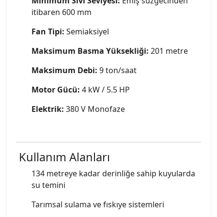
Minimum Sıvı Seviyesi:
Emiş süzgecinden
itibaren 600 mm
Fan Tipi:
Semiaksiyel
Maksimum Basma Yüksekliği:
201 metre
Maksimum Debi:
9 ton/saat
Motor Gücü:
4 kW / 5.5 HP
Elektrik:
380 V Monofaze
Kullanım Alanları
134 metreye kadar derinliğe sahip kuyularda
su temini
Tarımsal sulama ve fıskıye sistemleri