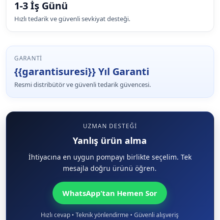
1-3 İş Günü
Hızlı tedarik ve güvenli sevkiyat desteği.
GARANTI
{{garantisuresi}} Yıl Garanti
Resmi distribütör ve güvenli tedarik güvencesi.
UZMAN DESTEĞI
Yanlış ürün alma
İhtiyacına en uygun pompayı birlikte seçelim. Tek
mesajla doğru ürünü öğren.
WhatsApp’tan Hemen Sor
Hızlı cevap • Teknik yönlendirme • Güvenli alışveriş