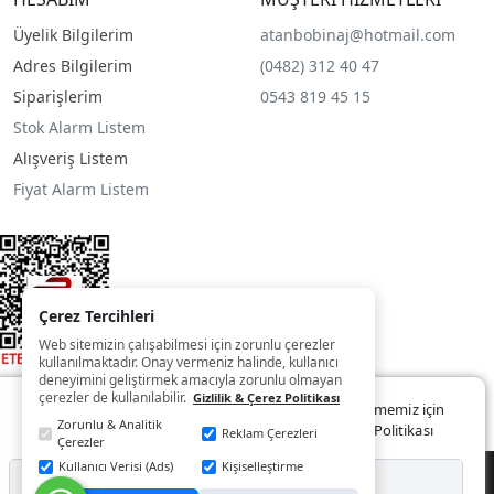
Üyelik Bilgilerim
atanbobinaj@hotmail.com
Adres Bilgilerim
(0482) 312 40 47
Siparişlerim
0543 819 45 15
Stok Alarm Listem
Alışveriş Listem
Fiyat Alarm Listem
Çerez Tercihleri
Web sitemizin çalışabilmesi için zorunlu çerezler
kullanılmaktadır. Onay vermeniz halinde, kullanıcı
deneyimini geliştirmek amacıyla zorunlu olmayan
çerezler de kullanılabilir.
Gizlilik & Çerez Politikası
Web sitemizde size daha iyi ve kaliteli hizmet sunabilmemiz için
Zorunlu & Analitik
çerezler kullanılmaktadır. Detaylar:
Gizlilik ve Çerez Politikası
Reklam Çerezleri
Çerezler
Kullanıcı Verisi (Ads)
Kişiselleştirme
© Copyright 2022 - 2025
Reddet