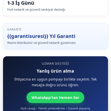
1-3 İş Günü
Hızlı tedarik ve güvenli sevkiyat desteği.
GARANTI
{{garantisuresi}} Yıl Garanti
Resmi distribütör ve güvenli tedarik güvencesi.
UZMAN DESTEĞI
Yanlış ürün alma
İhtiyacına en uygun pompayı birlikte seçelim. Tek
mesajla doğru ürünü öğren.
WhatsApp’tan Hemen Sor
Hızlı cevap • Teknik yönlendirme • Güvenli alışveriş