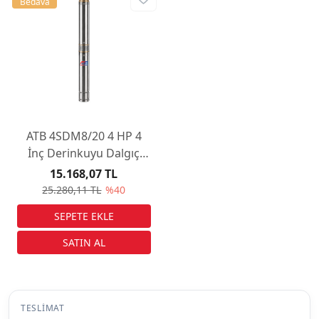
Bedava
ATB 4SDM8/20 4 HP 4
İnç Derinkuyu Dalgıç
Pompa
15.168,07 TL
25.280,11 TL
%40
TESLIMAT