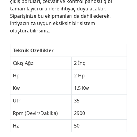
çıkış boruları, çekvalf ve kontrol panosu gibi
tamamlayıcı ürünlere ihtiyaç duyulacaktır.
Siparişinize bu ekipmanları da dahil ederek,
ihtiyacınıza uygun eksiksiz bir sistem
oluşturabilirsiniz.
Teknik Özellikler
Çıkış Ağzı
2 İnç
Hp
2 Hp
Kw
1.5 Kw
Uf
?
35
Rpm (Devir/Dakika)
2900
Hz
50