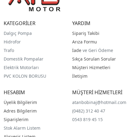
KATEGORİLER
YARDIM
Dalgıç Pompa
Sipariş Takibi
Hidrofor
Arıza Formu
Trafo
İade
ve Geri Ödeme
Domestik Pompalar
Sıkça Sorulan Sorular
Elektrik Motorları
Müşteri Hizmetleri
PVC KOLON BORUSU
İletişim
HESABIM
MÜŞTERİ HİZMETLERİ
Üyelik Bilgilerim
atanbobinaj@hotmail.com
Adres Bilgilerim
(0482) 312 40 47
Siparişlerim
0543 819 45 15
Stok Alarm Listem
Alışveriş Listem