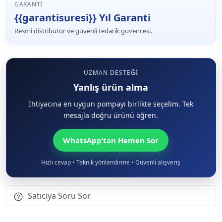
GARANTI
{{garantisuresi}} Yıl Garanti
Resmi distribütör ve güvenli tedarik güvencesi.
UZMAN DESTEĞI
Yanlış ürün alma
İhtiyacına en uygun pompayı birlikte seçelim. Tek
mesajla doğru ürünü öğren.
WhatsApp’tan Hemen Sor
Hızlı cevap • Teknik yönlendirme • Güvenli alışveriş
Satıcıya Soru Sor