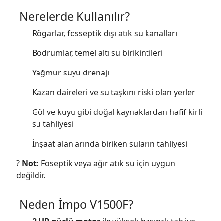
Nerelerde Kullanılır?
Rögarlar, fosseptik dışı atık su kanalları
Bodrumlar, temel altı su birikintileri
Yağmur suyu drenajı
Kazan daireleri ve su taşkını riski olan yerler
Göl ve kuyu gibi doğal kaynaklardan hafif kirli
su tahliyesi
İnşaat alanlarında biriken suların tahliyesi
?
Not:
Foseptik veya ağır atık su için uygun
değildir.
Neden İmpo V1500F?
2 HP güçlü motor
ile yüksek basınçlı tahliye