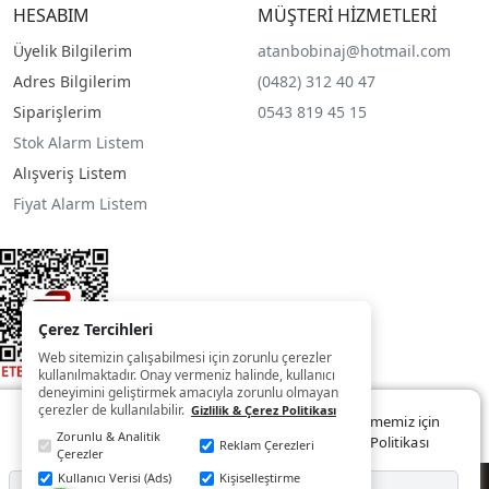
HESABIM
MÜŞTERİ HİZMETLERİ
Üyelik Bilgilerim
atanbobinaj@hotmail.com
Adres Bilgilerim
(0482) 312 40 47
Siparişlerim
0543 819 45 15
Stok Alarm Listem
Alışveriş Listem
Fiyat Alarm Listem
Çerez Tercihleri
Web sitemizin çalışabilmesi için zorunlu çerezler
kullanılmaktadır. Onay vermeniz halinde, kullanıcı
deneyimini geliştirmek amacıyla zorunlu olmayan
çerezler de kullanılabilir.
Gizlilik & Çerez Politikası
Web sitemizde size daha iyi ve kaliteli hizmet sunabilmemiz için
Zorunlu & Analitik
çerezler kullanılmaktadır. Detaylar:
Gizlilik ve Çerez Politikası
Reklam Çerezleri
Çerezler
Kullanıcı Verisi (Ads)
Kişiselleştirme
© Copyright 2022 - 2025