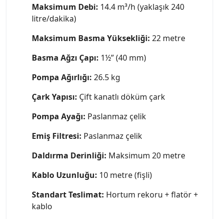
Maksimum Debi:
14.4 m³/h (yaklaşık 240
litre/dakika)
Maksimum Basma Yüksekliği:
22 metre
Basma Ağzı Çapı:
1½” (40 mm)
Pompa Ağırlığı:
26.5 kg
Çark Yapısı:
Çift kanatlı döküm çark
Pompa Ayağı:
Paslanmaz çelik
Emiş Filtresi:
Paslanmaz çelik
Daldırma Derinliği:
Maksimum 20 metre
Kablo Uzunluğu:
10 metre (fişli)
Standart Teslimat:
Hortum rekoru + flatör +
kablo