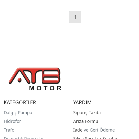
1
KATEGORİLER
YARDIM
Dalgıç Pompa
Sipariş Takibi
Hidrofor
Arıza Formu
Trafo
İade
ve Geri Ödeme
Domestik Pompalar
Sıkça Sorulan Sorular