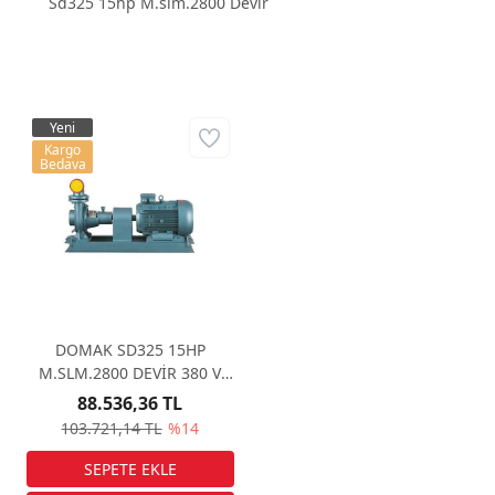
Sd325 15hp M.slm.2800 Devir
Yeni
Kargo
Bedava
DOMAK SD325 15HP
M.SLM.2800 DEVİR 380 V
TRİFAZE SANTRİFÜJ POMPA
88.536,36 TL
103.721,14 TL
%14