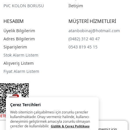
PVC KOLON BORUSU
İletişim
HESABIM
MÜŞTERİ HİZMETLERİ
Üyelik Bilgilerim
atanbobinaj@hotmail.com
Adres Bilgilerim
(0482) 312 40 47
Siparişlerim
0543 819 45 15
Stok Alarm Listem
Alışveriş Listem
Fiyat Alarm Listem
Çerez Tercihleri
Web sitemizin çalışabilmesi için zorunlu çerezler
kullanılmaktadır. Onay vermeniz halinde, kullanıcı
deneyimini geliştirmek amacıyla zorunlu olmayan
çerezler de kullanılabilir.
Gizlilik & Çerez Politikası
Web sitemizde size daha iyi ve kaliteli hizmet sunabilmemiz için