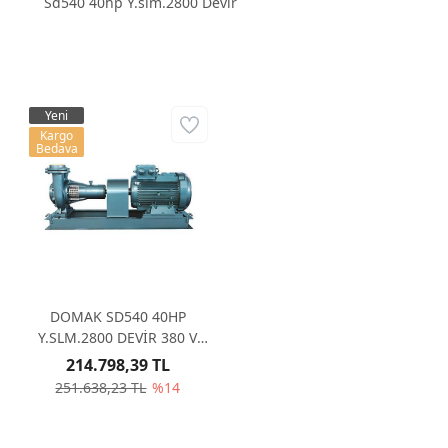
Sd540 40hp Y.slm.2800 Devir
Yeni
Kargo
Bedava
DOMAK SD540 40HP
Y.SLM.2800 DEVİR 380 V
TRİFAZE SANTRİFÜJ POMPA
214.798,39 TL
251.638,23 TL
%14