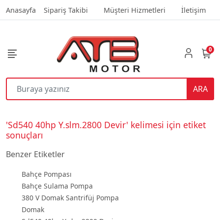
Anasayfa
Sipariş Takibi
Müşteri Hizmetleri
İletişim
0
ARA
'Sd540 40hp Y.slm.2800 Devir' kelimesi için etiket
sonuçları
Benzer Etiketler
Bahçe Pompası
Bahçe Sulama Pompa
380 V Domak Santrifüj Pompa
Domak