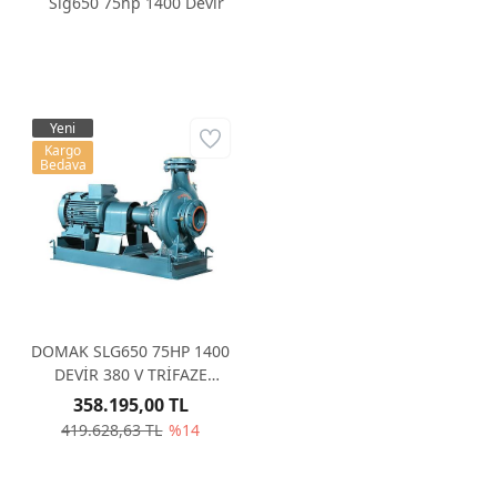
Slg650 75hp 1400 Devir
Yeni
Kargo
Bedava
DOMAK SLG650 75HP 1400
DEVİR 380 V TRİFAZE
SANTRİFÜJ POMPA
358.195,00 TL
419.628,63 TL
%14