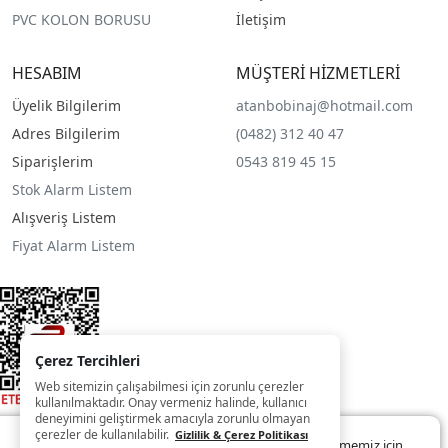
PVC KOLON BORUSU
İletişim
HESABIM
MÜŞTERİ HİZMETLERİ
Üyelik Bilgilerim
atanbobinaj@hotmail.com
Adres Bilgilerim
(0482) 312 40 47
Siparişlerim
0543 819 45 15
Stok Alarm Listem
Alışveriş Listem
Fiyat Alarm Listem
Çerez Tercihleri
Web sitemizin çalışabilmesi için zorunlu çerezler
kullanılmaktadır. Onay vermeniz halinde, kullanıcı
deneyimini geliştirmek amacıyla zorunlu olmayan
çerezler de kullanılabilir.
Gizlilik & Çerez Politikası
Web sitemizde size daha iyi ve kaliteli hizmet sunabilmemiz için