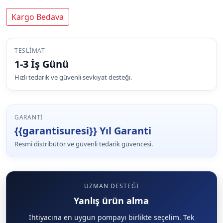
Kargo Bedava
TESLIMAT
1-3 İş Günü
Hızlı tedarik ve güvenli sevkiyat desteği.
GARANTI
{{garantisuresi}} Yıl Garanti
Resmi distribütör ve güvenli tedarik güvencesi.
UZMAN DESTEĞI
Yanlış ürün alma
İhtiyacına en uygun pompayı birlikte seçelim. Tek