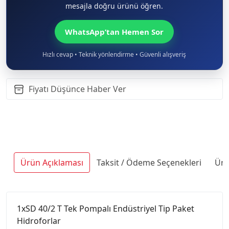
mesajla doğru ürünü öğren.
WhatsApp’tan Hemen Sor
Hızlı cevap • Teknik yönlendirme • Güvenli alışveriş
Fiyatı Düşünce Haber Ver
Ürün Açıklaması
Taksit / Ödeme Seçenekleri
Ürü
1xSD 40/2 T Tek Pompalı Endüstriyel Tip Paket
Hidroforlar