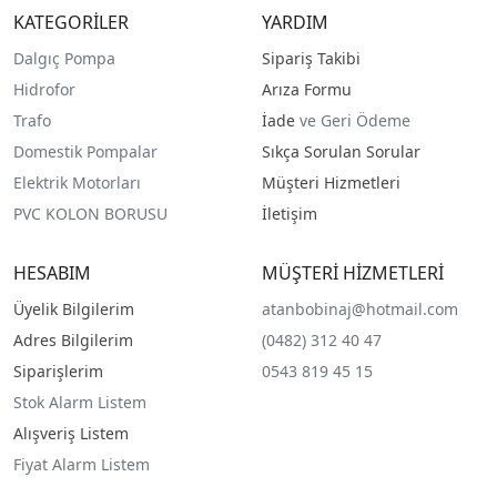
KATEGORİLER
YARDIM
Dalgıç Pompa
Sipariş Takibi
Hidrofor
Arıza Formu
Trafo
İade
ve Geri Ödeme
Domestik Pompalar
Sıkça Sorulan Sorular
Elektrik Motorları
Müşteri Hizmetleri
PVC KOLON BORUSU
İletişim
HESABIM
MÜŞTERİ HİZMETLERİ
Üyelik Bilgilerim
atanbobinaj@hotmail.com
Adres Bilgilerim
(0482) 312 40 47
Siparişlerim
0543 819 45 15
Stok Alarm Listem
Alışveriş Listem
Fiyat Alarm Listem