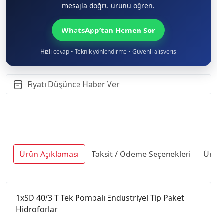
mesajla doğru ürünü öğren.
WhatsApp’tan Hemen Sor
Hızlı cevap • Teknik yönlendirme • Güvenli alışveriş
Fiyatı Düşünce Haber Ver
Ürün Açıklaması
Taksit / Ödeme Seçenekleri
Ürü
1xSD 40/3 T Tek Pompalı Endüstriyel Tip Paket
Hidroforlar