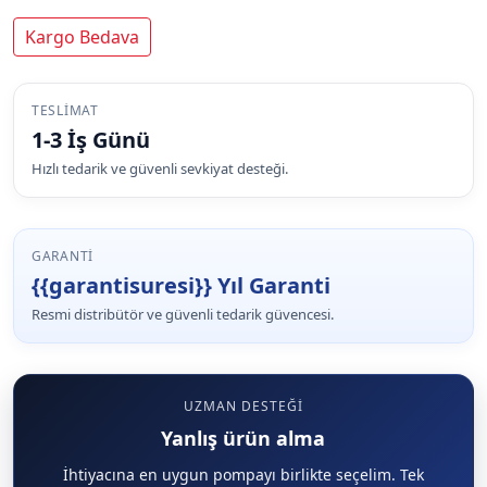
Kargo Bedava
TESLIMAT
1-3 İş Günü
Hızlı tedarik ve güvenli sevkiyat desteği.
GARANTI
{{garantisuresi}} Yıl Garanti
Resmi distribütör ve güvenli tedarik güvencesi.
UZMAN DESTEĞI
Yanlış ürün alma
İhtiyacına en uygun pompayı birlikte seçelim. Tek