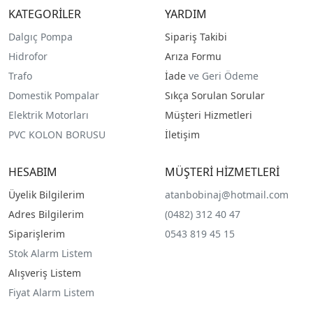
KATEGORİLER
YARDIM
Dalgıç Pompa
Sipariş Takibi
Hidrofor
Arıza Formu
Trafo
İade
ve Geri Ödeme
Domestik Pompalar
Sıkça Sorulan Sorular
Elektrik Motorları
Müşteri Hizmetleri
PVC KOLON BORUSU
İletişim
HESABIM
MÜŞTERİ HİZMETLERİ
Üyelik Bilgilerim
atanbobinaj@hotmail.com
Adres Bilgilerim
(0482) 312 40 47
Siparişlerim
0543 819 45 15
Stok Alarm Listem
Alışveriş Listem
Fiyat Alarm Listem