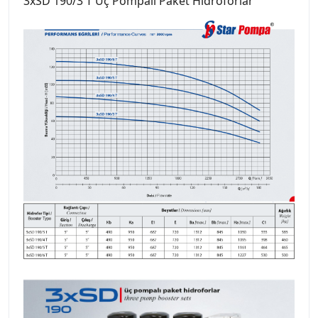
3xSD 190/3 T Üç Pompalı Paket Hidroforlar