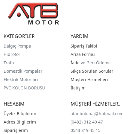
KATEGORİLER
YARDIM
Dalgıç Pompa
Sipariş Takibi
Hidrofor
Arıza Formu
Trafo
İade
ve Geri Ödeme
Domestik Pompalar
Sıkça Sorulan Sorular
Elektrik Motorları
Müşteri Hizmetleri
PVC KOLON BORUSU
İletişim
HESABIM
MÜŞTERİ HİZMETLERİ
Üyelik Bilgilerim
atanbobinaj@hotmail.com
Adres Bilgilerim
(0482) 312 40 47
Siparişlerim
0543 819 45 15