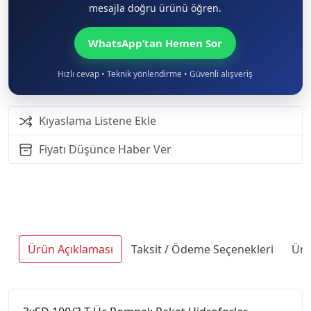
mesajla doğru ürünü öğren.
WhatsApp’tan Hemen Sor
Hızlı cevap • Teknik yönlendirme • Güvenli alışveriş
Kıyaslama Listene Ekle
Fiyatı Düşünce Haber Ver
Ürün Açıklaması
Taksit / Ödeme Seçenekleri
Ürü