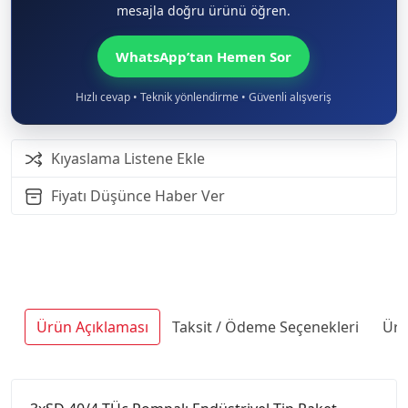
mesajla doğru ürünü öğren.
WhatsApp’tan Hemen Sor
Hızlı cevap • Teknik yönlendirme • Güvenli alışveriş
Kıyaslama Listene Ekle
Fiyatı Düşünce Haber Ver
Ürün Açıklaması
Taksit / Ödeme Seçenekleri
Ürü