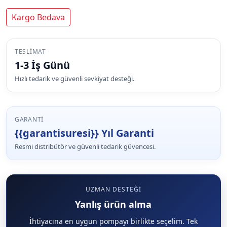
Kargo Bedava
TESLIMAT
1-3 İş Günü
Hızlı tedarik ve güvenli sevkiyat desteği.
GARANTI
{{garantisuresi}} Yıl Garanti
Resmi distribütör ve güvenli tedarik güvencesi.
UZMAN DESTEĞI
Yanlış ürün alma
İhtiyacına en uygun pompayı birlikte seçelim. Tek