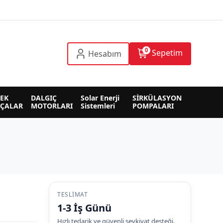
0
Sepetim
Hesabım
EK 
DALGIÇ 
Solar Enerji 
SİRKÜLASYON 
RÇALAR
MOTORLARI
Sistemleri
POMPALARI
TESLIMAT
1-3 İş Günü
Hızlı tedarik ve güvenli sevkiyat desteği.