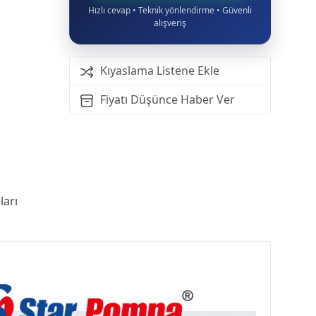
Hızlı cevap • Teknik yönlendirme • Güvenli
alışveriş
Kıyaslama Listene Ekle
Fiyatı Düşünce Haber Ver
arı