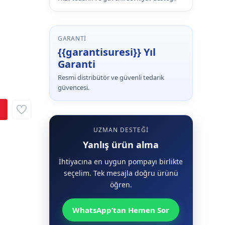
GARANTI
{{garantisuresi}} Yıl
Garanti
Resmi distribütör ve güvenli tedarik
güvencesi.
UZMAN DESTEĞI
Yanlış ürün alma
İhtiyacına en uygun pompayı birlikte
seçelim. Tek mesajla doğru ürünü
öğren.
WhatsApp’tan Hemen Sor