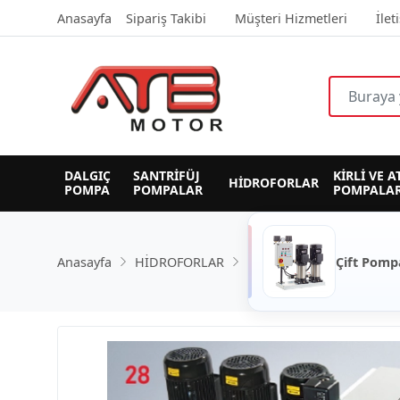
Anasayfa
Sipariş Takibi
Müşteri Hizmetleri
İlet
DALGIÇ 
SANTRİFÜJ 
KİRLİ VE A
HİDROFORLAR
POMPA
POMPALAR
POMPALAR
Anasayfa
HİDROFORLAR
Çift Pomp