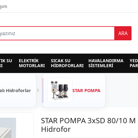
işim
ARA
TIK SU 
ELEKTRİK 
SICAK SU 
HAVALANDIRMA 
YED
I
MOTORLARI
HİDROFORLARI
SİSTEMLERİ
PA
alı Hidroforlar
STAR POMPA
STAR POMPA 3xSD 80/10 M
Hidrofor