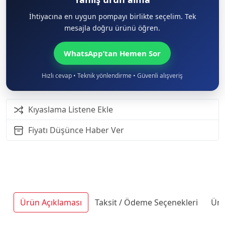
İhtiyacına en uygun pompayı birlikte seçelim. Tek
mesajla doğru ürünü öğren.
WhatsApp’tan Hemen Sor
Hızlı cevap • Teknik yönlendirme • Güvenli alışveriş
Kıyaslama Listene Ekle
Fiyatı Düşünce Haber Ver
Ürün Açıklaması
Taksit / Ödeme Seçenekleri
Ürü