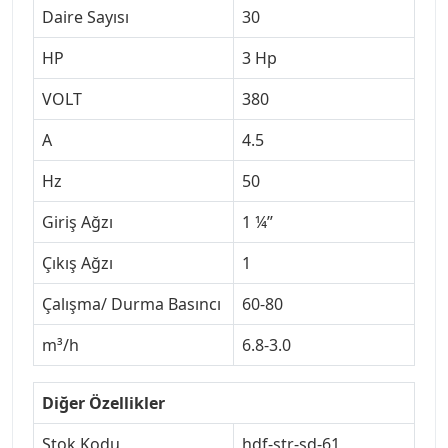
Daire Sayısı
30
HP
3 Hp
VOLT
380
A
4.5
Hz
50
Giriş Ağzı
1 ¼’’
Çıkış Ağzı
1
Çalışma/ Durma Basıncı
60-80
m³/h
6.8-3.0
Diğer Özellikler
Stok Kodu
hdf-str-sd-61