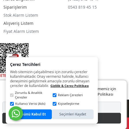
Siparişlerim
0543 819 45 15
Stok Alarm Listem
Alışveriş Listem
Fiyat Alarm Listem
Çerez Tercihleri
Web sitemizin çalışabilmesi için zorunlu çerezler
kullanılmaktadır. Onay vermeniz halinde, kullanıcı
deneyimini geliştirmek amacıyla zorunlu olmayan
çerezler de kullanılabilir.
Gizlilik & Çerez Politikası
Web sitemizde size daha iyi ve kaliteli hizmet sunabilmemiz için
Zorunlu & Analitik
çerezler kullanılmaktadır. Detaylar:
Gizlilik ve Çerez Politikası
Reklam Çerezleri
Çerezler
Kullanıcı Verisi (Ads)
Kişiselleştirme
© Copyright 2022 - 2025
Reddet
Tümünü Kabul Et
Seçimleri Kaydet
Kabul Et
®
PlatinMarket
E-Ticaret Sistemi
İle Hazırlanmıştır.