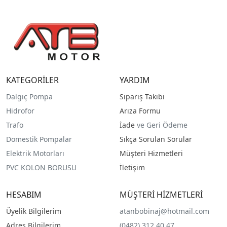
KATEGORİLER
YARDIM
Dalgıç Pompa
Sipariş Takibi
Hidrofor
Arıza Formu
Trafo
İade
ve Geri Ödeme
Domestik Pompalar
Sıkça Sorulan Sorular
Elektrik Motorları
Müşteri Hizmetleri
PVC KOLON BORUSU
İletişim
HESABIM
MÜŞTERİ HİZMETLERİ
Üyelik Bilgilerim
atanbobinaj@hotmail.com
Adres Bilgilerim
(0482) 312 40 47