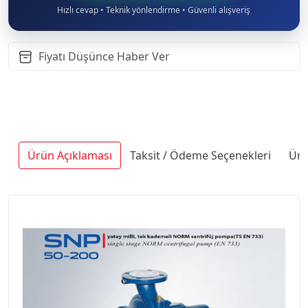
Hızlı cevap • Teknik yönlendirme • Güvenli alışveriş
Fiyatı Düşünce Haber Ver
Ürün Açıklaması
Taksit / Ödeme Seçenekleri
Ürü