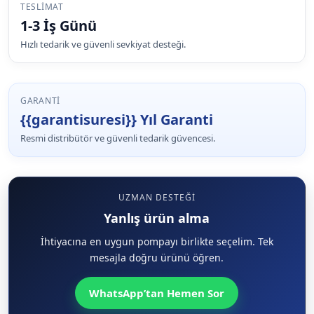
TESLIMAT
1-3 İş Günü
Hızlı tedarik ve güvenli sevkiyat desteği.
GARANTI
{{garantisuresi}} Yıl Garanti
Resmi distribütör ve güvenli tedarik güvencesi.
UZMAN DESTEĞI
Yanlış ürün alma
İhtiyacına en uygun pompayı birlikte seçelim. Tek
mesajla doğru ürünü öğren.
WhatsApp’tan Hemen Sor