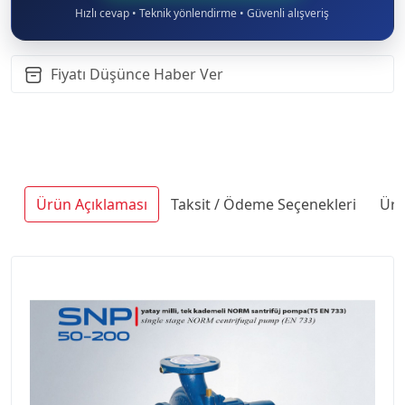
Hızlı cevap • Teknik yönlendirme • Güvenli alışveriş
Fiyatı Düşünce Haber Ver
Ürün Açıklaması
Taksit / Ödeme Seçenekleri
Ürü