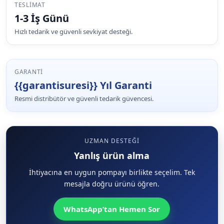
TESLIMAT
1-3 İş Günü
Hızlı tedarik ve güvenli sevkiyat desteği.
GARANTI
{{garantisuresi}} Yıl Garanti
Resmi distribütör ve güvenli tedarik güvencesi.
UZMAN DESTEĞI
Yanlış ürün alma
İhtiyacına en uygun pompayı birlikte seçelim. Tek
mesajla doğru ürünü öğren.
WhatsApp’tan Hemen Sor