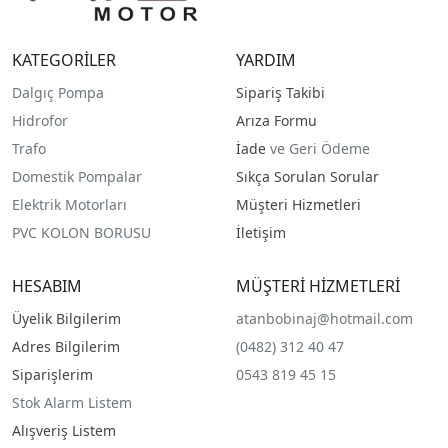
KATEGORİLER
YARDIM
Dalgıç Pompa
Sipariş Takibi
Hidrofor
Arıza Formu
Trafo
İade
ve Geri Ödeme
Domestik Pompalar
Sıkça Sorulan Sorular
Elektrik Motorları
Müşteri Hizmetleri
PVC KOLON BORUSU
İletişim
HESABIM
MÜŞTERİ HİZMETLERİ
Üyelik Bilgilerim
atanbobinaj@hotmail.com
Adres Bilgilerim
(0482) 312 40 47
Siparişlerim
0543 819 45 15
Stok Alarm Listem
Alışveriş Listem