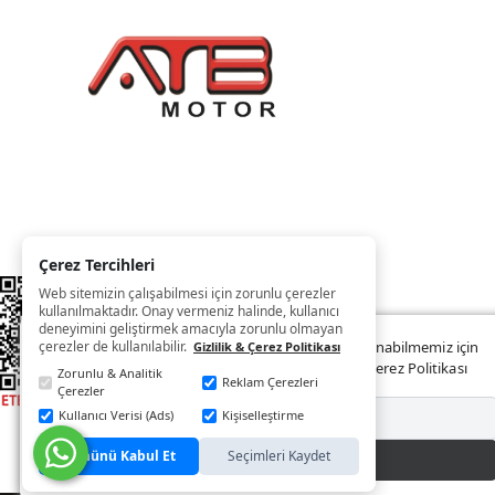
Çerez Tercihleri
Web sitemizin çalışabilmesi için zorunlu çerezler
kullanılmaktadır. Onay vermeniz halinde, kullanıcı
deneyimini geliştirmek amacıyla zorunlu olmayan
çerezler de kullanılabilir.
Web sitemizde size daha iyi ve kaliteli hizmet sunabilmemiz için
Gizlilik & Çerez Politikası
çerezler kullanılmaktadır. Detaylar:
Gizlilik ve Çerez Politikası
Zorunlu & Analitik
Reklam Çerezleri
Çerezler
Kullanıcı Verisi (Ads)
Kişiselleştirme
Reddet
Tümünü Kabul Et
Seçimleri Kaydet
Kabul Et