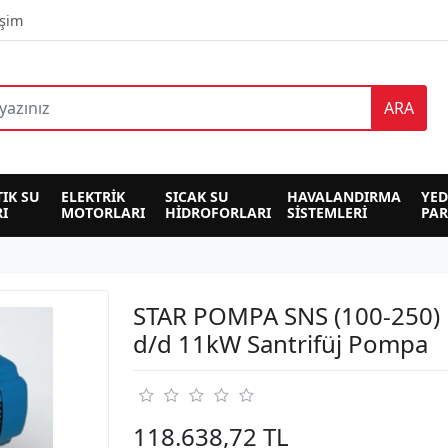
işim
ARA
TIK SU 
ELEKTRİK 
SICAK SU 
HAVALANDIRMA 
YED
I
MOTORLARI
HİDROFORLARI
SİSTEMLERİ
PA
STAR POMPA SNS (100-250)
d/d 11kW Santrifüj Pompa
118.638,72 TL