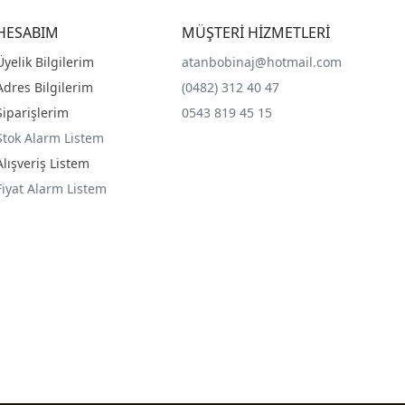
HESABIM
MÜŞTERİ HİZMETLERİ
Üyelik Bilgilerim
atanbobinaj@hotmail.com
Adres Bilgilerim
(0482) 312 40 47
Siparişlerim
0543 819 45 15
Stok Alarm Listem
Alışveriş Listem
Fiyat Alarm Listem