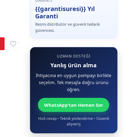
GARANTI
{{garantisuresi}} Yıl
Garanti
Resmi distribütör ve güvenli tedarik
güvencesi.
UZMAN DESTEĞI
Yanlış ürün alma
İhtiyacına en uygun pompayı birlikte
seçelim. Tek mesajla doğru ürünü
öğren.
WhatsApp’tan Hemen Sor
Hızlı cevap • Teknik yönlendirme • Güvenli
alışveriş