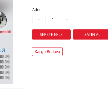
Adet
-
+
Kargo Bedava