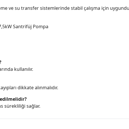
me ve su transfer sistemlerinde stabil çalışma için uygundu
7,5kW Santrifüj Pompa
?
ında kullanılır.
yıpları dikkate alınmalıdır.
edilmelidir?
sürekliliği sağlar.