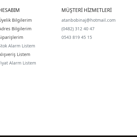
HESABIM
MÜŞTERİ HİZMETLERİ
Üyelik Bilgilerim
atanbobinaj@hotmail.com
Adres Bilgilerim
(0482) 312 40 47
Siparişlerim
0543 819 45 15
Stok Alarm Listem
Alışveriş Listem
Fiyat Alarm Listem