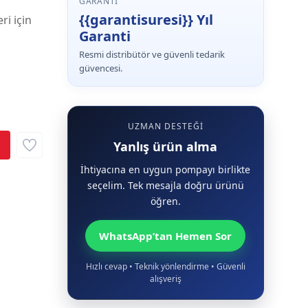
GARANTI
{{garantisuresi}} Yıl
ri için
Garanti
Resmi distribütör ve güvenli tedarik
güvencesi.
UZMAN DESTEĞI
Yanlış ürün alma
İhtiyacına en uygun pompayı birlikte
seçelim. Tek mesajla doğru ürünü
öğren.
WhatsApp’tan Hemen Sor
Hızlı cevap • Teknik yönlendirme • Güvenli
alışveriş