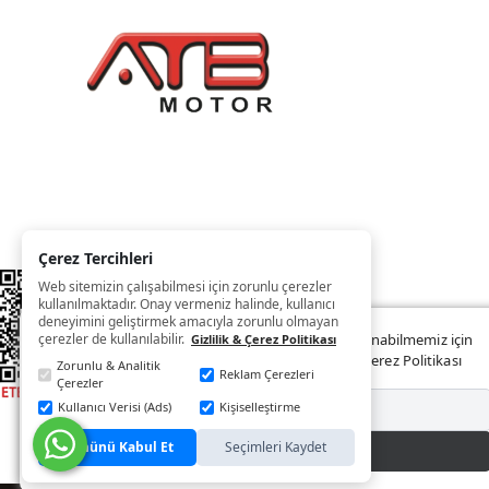
Çerez Tercihleri
Web sitemizin çalışabilmesi için zorunlu çerezler
kullanılmaktadır. Onay vermeniz halinde, kullanıcı
deneyimini geliştirmek amacıyla zorunlu olmayan
çerezler de kullanılabilir.
Web sitemizde size daha iyi ve kaliteli hizmet sunabilmemiz için
Gizlilik & Çerez Politikası
çerezler kullanılmaktadır. Detaylar:
Gizlilik ve Çerez Politikası
Zorunlu & Analitik
Reklam Çerezleri
Çerezler
Kullanıcı Verisi (Ads)
Kişiselleştirme
Reddet
Tümünü Kabul Et
Seçimleri Kaydet
Kabul Et