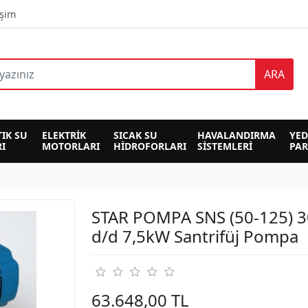
işim
ARA
TIK SU 
ELEKTRİK 
SICAK SU 
HAVALANDIRMA 
YED
I
MOTORLARI
HİDROFORLARI
SİSTEMLERİ
PA
STAR POMPA SNS (50-125) 
d/d 7,5kW Santrifüj Pompa
63.648,00 TL