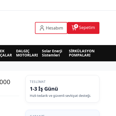
0
Sepetim
Hesabım
EK 
DALGIÇ 
Solar Enerji 
SİRKÜLASYON 
RÇALAR
MOTORLARI
Sistemleri
POMPALARI
3000
TESLIMAT
1-3 İş Günü
Hızlı tedarik ve güvenli sevkiyat desteği.