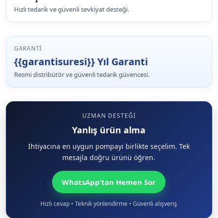
Hızlı tedarik ve güvenli sevkiyat desteği.
GARANTI
{{garantisuresi}} Yıl Garanti
Resmi distribütör ve güvenli tedarik güvencesi.
UZMAN DESTEĞI
Yanlış ürün alma
İhtiyacına en uygun pompayı birlikte seçelim. Tek
mesajla doğru ürünü öğren.
WhatsApp’tan Hemen Sor
Hızlı cevap • Teknik yönlendirme • Güvenli alışveriş