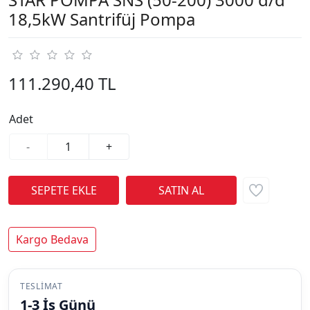
18,5kW Santrifüj Pompa
111.290,40 TL
Adet
-
+
Kargo Bedava
TESLIMAT
1-3 İş Günü