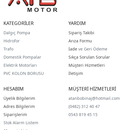
KATEGORİLER
YARDIM
Dalgıç Pompa
Sipariş Takibi
Hidrofor
Arıza Formu
Trafo
İade
ve Geri Ödeme
Domestik Pompalar
Sıkça Sorulan Sorular
Elektrik Motorları
Müşteri Hizmetleri
PVC KOLON BORUSU
İletişim
HESABIM
MÜŞTERİ HİZMETLERİ
Üyelik Bilgilerim
atanbobinaj@hotmail.com
Adres Bilgilerim
(0482) 312 40 47
Siparişlerim
0543 819 45 15
Stok Alarm Listem