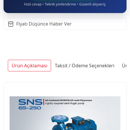
Hızlı cevap • Teknik yönlendirme • Güvenli alışveriş
Fiyatı Düşünce Haber Ver
Ürün Açıklaması
Taksit / Ödeme Seçenekleri
Ürü