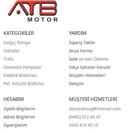
KATEGORİLER
YARDIM
Dalgıç Pompa
Sipariş Takibi
Hidrofor
Arıza Formu
Trafo
İade
ve Geri Ödeme
Domestik Pompalar
Sıkça Sorulan Sorular
Elektrik Motorları
Müşteri Hizmetleri
PVC KOLON BORUSU
İletişim
HESABIM
MÜŞTERİ HİZMETLERİ
Üyelik Bilgilerim
atanbobinaj@hotmail.com
Adres Bilgilerim
(0482) 312 40 47
Siparişlerim
0543 819 45 15