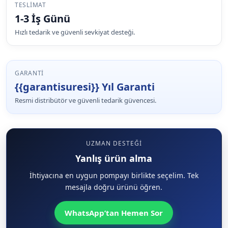
TESLIMAT
1-3 İş Günü
Hızlı tedarik ve güvenli sevkiyat desteği.
GARANTI
{{garantisuresi}} Yıl Garanti
Resmi distribütör ve güvenli tedarik güvencesi.
UZMAN DESTEĞI
Yanlış ürün alma
İhtiyacına en uygun pompayı birlikte seçelim. Tek
mesajla doğru ürünü öğren.
WhatsApp’tan Hemen Sor