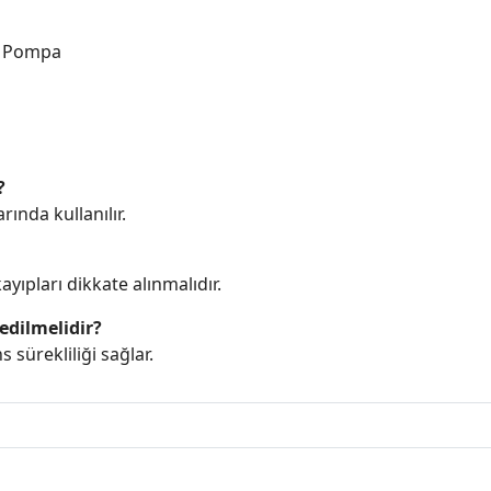
j Pompa
?
ında kullanılır.
yıpları dikkate alınmalıdır.
edilmelidir?
sürekliliği sağlar.