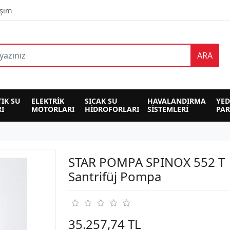
işim
ARA
TIK SU 
ELEKTRİK 
SICAK SU 
HAVALANDIRMA 
YED
I
MOTORLARI
HİDROFORLARI
SİSTEMLERİ
PA
STAR POMPA SPINOX 552 T
Santrifüj Pompa
35.257,74 TL