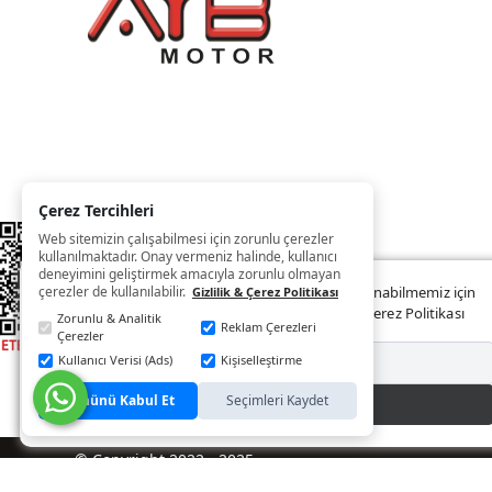
Çerez Tercihleri
Web sitemizin çalışabilmesi için zorunlu çerezler
kullanılmaktadır. Onay vermeniz halinde, kullanıcı
deneyimini geliştirmek amacıyla zorunlu olmayan
çerezler de kullanılabilir.
Web sitemizde size daha iyi ve kaliteli hizmet sunabilmemiz için
Gizlilik & Çerez Politikası
çerezler kullanılmaktadır. Detaylar:
Gizlilik ve Çerez Politikası
Zorunlu & Analitik
Reklam Çerezleri
Çerezler
Kullanıcı Verisi (Ads)
Kişiselleştirme
Reddet
Tümünü Kabul Et
Seçimleri Kaydet
Kabul Et
© Copyright 2022 - 2025