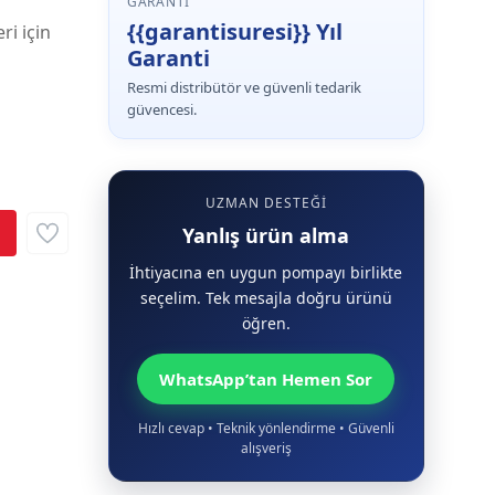
GARANTI
{{garantisuresi}} Yıl
ri için
Garanti
Resmi distribütör ve güvenli tedarik
güvencesi.
UZMAN DESTEĞI
Yanlış ürün alma
İhtiyacına en uygun pompayı birlikte
seçelim. Tek mesajla doğru ürünü
öğren.
WhatsApp’tan Hemen Sor
Hızlı cevap • Teknik yönlendirme • Güvenli
alışveriş