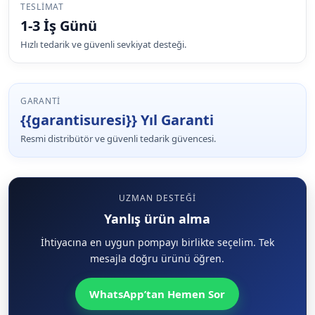
TESLIMAT
1-3 İş Günü
Hızlı tedarik ve güvenli sevkiyat desteği.
GARANTI
{{garantisuresi}} Yıl Garanti
Resmi distribütör ve güvenli tedarik güvencesi.
UZMAN DESTEĞI
Yanlış ürün alma
İhtiyacına en uygun pompayı birlikte seçelim. Tek
mesajla doğru ürünü öğren.
WhatsApp’tan Hemen Sor