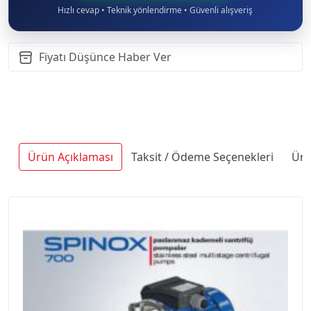
Hızlı cevap • Teknik yönlendirme • Güvenli alışveriş
Fiyatı Düşünce Haber Ver
Ürün Açıklaması
Taksit / Ödeme Seçenekleri
Ürü