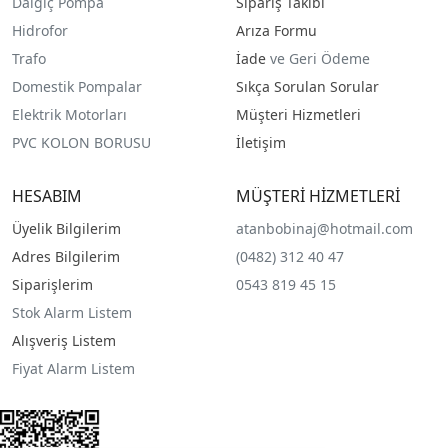
Dalgıç Pompa
Sipariş Takibi
Hidrofor
Arıza Formu
Trafo
İade
ve Geri Ödeme
Domestik Pompalar
Sıkça Sorulan Sorular
Elektrik Motorları
Müşteri Hizmetleri
PVC KOLON BORUSU
İletişim
HESABIM
MÜŞTERİ HİZMETLERİ
Üyelik Bilgilerim
atanbobinaj@hotmail.com
Adres Bilgilerim
(0482) 312 40 47
Siparişlerim
0543 819 45 15
Stok Alarm Listem
Alışveriş Listem
Fiyat Alarm Listem