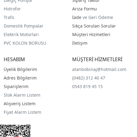
Dalgıç Pompa
Sipariş Takibi
Hidrofor
Arıza Formu
Trafo
İade
ve Geri Ödeme
Domestik Pompalar
Sıkça Sorulan Sorular
Elektrik Motorları
Müşteri Hizmetleri
PVC KOLON BORUSU
İletişim
HESABIM
MÜŞTERİ HİZMETLERİ
Üyelik Bilgilerim
atanbobinaj@hotmail.com
Adres Bilgilerim
(0482) 312 40 47
Siparişlerim
0543 819 45 15
Stok Alarm Listem
Alışveriş Listem
Fiyat Alarm Listem