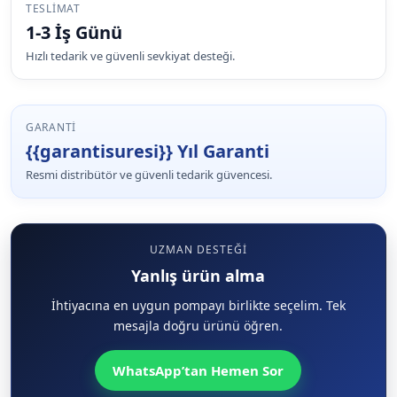
TESLIMAT
1-3 İş Günü
Hızlı tedarik ve güvenli sevkiyat desteği.
GARANTI
{{garantisuresi}} Yıl Garanti
Resmi distribütör ve güvenli tedarik güvencesi.
UZMAN DESTEĞI
Yanlış ürün alma
İhtiyacına en uygun pompayı birlikte seçelim. Tek
mesajla doğru ürünü öğren.
WhatsApp’tan Hemen Sor