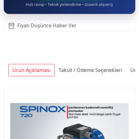
Hızlı cevap • Teknik yönlendirme • Güvenli alışveriş
Fiyatı Düşünce Haber Ver
Ürün Açıklaması
Taksit / Ödeme Seçenekleri
Ürü