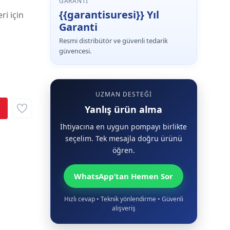
GARANTI
{{garantisuresi}} Yıl
ri için
Garanti
Resmi distribütör ve güvenli tedarik
güvencesi.
UZMAN DESTEĞI
Yanlış ürün alma
İhtiyacına en uygun pompayı birlikte
seçelim. Tek mesajla doğru ürünü
öğren.
WhatsApp’tan Hemen Sor
Hızlı cevap • Teknik yönlendirme • Güvenli
alışveriş