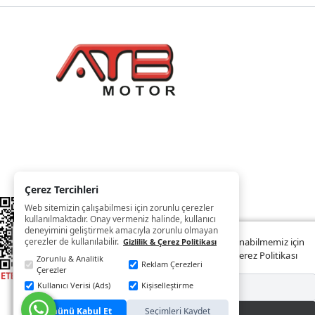
Çerez Tercihleri
Web sitemizin çalışabilmesi için zorunlu çerezler
kullanılmaktadır. Onay vermeniz halinde, kullanıcı
deneyimini geliştirmek amacıyla zorunlu olmayan
çerezler de kullanılabilir.
Web sitemizde size daha iyi ve kaliteli hizmet sunabilmemiz için
Gizlilik & Çerez Politikası
çerezler kullanılmaktadır. Detaylar:
Gizlilik ve Çerez Politikası
Zorunlu & Analitik
Reklam Çerezleri
Çerezler
Kullanıcı Verisi (Ads)
Kişiselleştirme
Reddet
Tümünü Kabul Et
Seçimleri Kaydet
Kabul Et