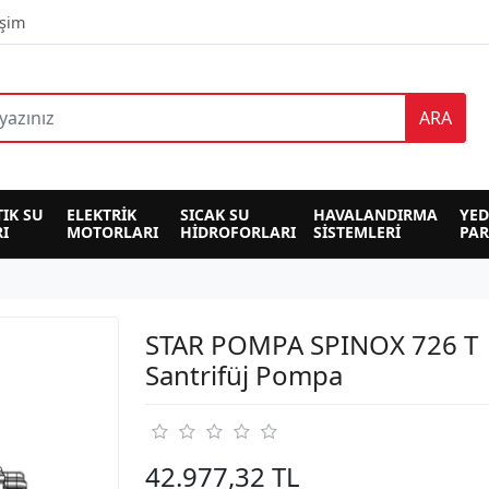
işim
ARA
TIK SU 
ELEKTRİK 
SICAK SU 
HAVALANDIRMA 
YED
I
MOTORLARI
HİDROFORLARI
SİSTEMLERİ
PA
STAR POMPA SPINOX 726 T
Santrifüj Pompa
42.977,32 TL