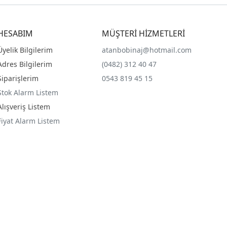
HESABIM
MÜŞTERİ HİZMETLERİ
Üyelik Bilgilerim
atanbobinaj@hotmail.com
Adres Bilgilerim
(0482) 312 40 47
Siparişlerim
0543 819 45 15
Stok Alarm Listem
Alışveriş Listem
Fiyat Alarm Listem