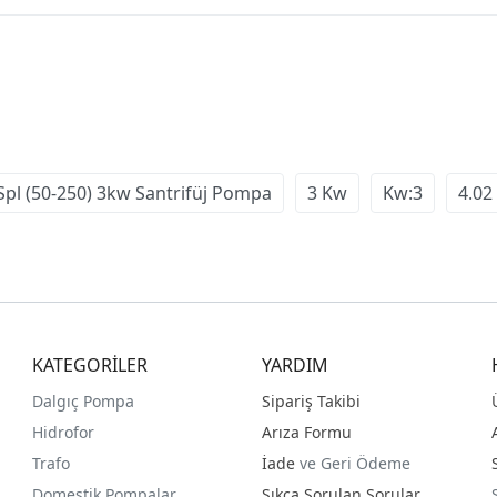
pl (50-250) 3kw Santrifüj Pompa
3 Kw
Kw:3
4.02
KATEGORİLER
YARDIM
Dalgıç Pompa
Sipariş Takibi
Hidrofor
Arıza Formu
Trafo
İade
ve Geri Ödeme
Domestik Pompalar
Sıkça Sorulan Sorular