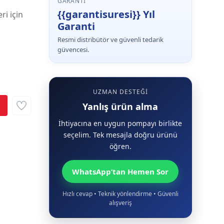
GARANTI
{{garantisuresi}} Yıl
ri için
Garanti
Resmi distribütör ve güvenli tedarik
güvencesi.
UZMAN DESTEĞI
Yanlış ürün alma
İhtiyacına en uygun pompayı birlikte
seçelim. Tek mesajla doğru ürünü
öğren.
WhatsApp’tan Hemen Sor
Hızlı cevap • Teknik yönlendirme • Güvenli
alışveriş