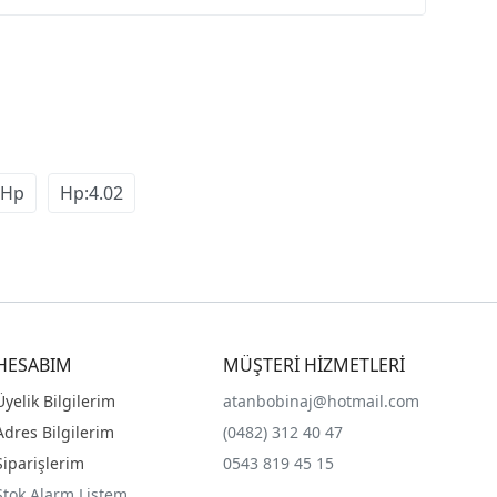
 Hp
Hp:4.02
HESABIM
MÜŞTERİ HİZMETLERİ
Üyelik Bilgilerim
atanbobinaj@hotmail.com
Adres Bilgilerim
(0482) 312 40 47
Siparişlerim
0543 819 45 15
Stok Alarm Listem