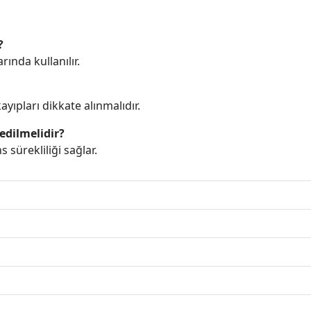
?
ında kullanılır.
yıpları dikkate alınmalıdır.
edilmelidir?
sürekliliği sağlar.