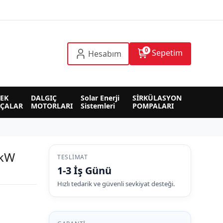
0
Sepetim
Hesabım
EK 
DALGIÇ 
Solar Enerji 
SİRKÜLASYON 
RÇALAR
MOTORLARI
Sistemleri
POMPALARI
3kW
TESLIMAT
1-3 İş Günü
Hızlı tedarik ve güvenli sevkiyat desteği.