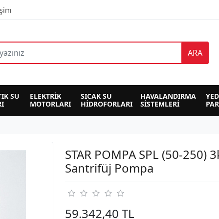
işim
ARA
TIK SU 
ELEKTRİK 
SICAK SU 
HAVALANDIRMA 
YED
I
MOTORLARI
HİDROFORLARI
SİSTEMLERİ
PA
STAR POMPA SPL (50-250) 
Santrifüj Pompa
59.342,40 TL