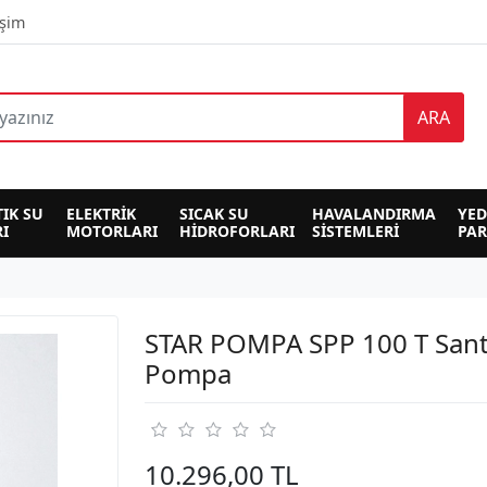
işim
ARA
TIK SU 
ELEKTRİK 
SICAK SU 
HAVALANDIRMA 
YED
I
MOTORLARI
HİDROFORLARI
SİSTEMLERİ
PA
STAR POMPA SPP 100 T Santr
Pompa
10.296,00 TL