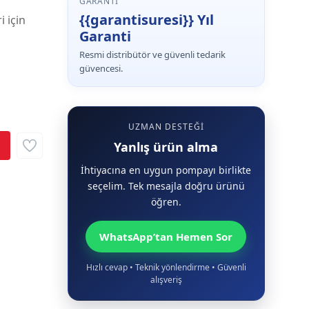
GARANTI
{{garantisuresi}} Yıl
i için
Garanti
Resmi distribütör ve güvenli tedarik
güvencesi.
UZMAN DESTEĞI
Yanlış ürün alma
İhtiyacına en uygun pompayı birlikte
seçelim. Tek mesajla doğru ürünü
öğren.
WhatsApp’tan Hemen Sor
Hızlı cevap • Teknik yönlendirme • Güvenli
alışveriş