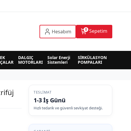
0
Sepetim
Hesabım
EK 
DALGIÇ 
Solar Enerji 
SİRKÜLASYON 
RÇALAR
MOTORLARI
Sistemleri
POMPALARI
ifüj
TESLIMAT
1-3 İş Günü
Hızlı tedarik ve güvenli sevkiyat desteği.