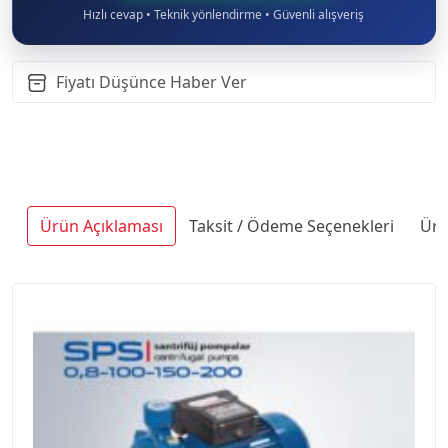
Hızlı cevap • Teknik yönlendirme • Güvenli alışveriş
Fiyatı Düşünce Haber Ver
Ürün Açıklaması
Taksit / Ödeme Seçenekleri
Ürü