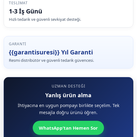
TESLIMAT
1-3 İş Günü
Hızlı tedarik ve güvenli sevkiyat desteği.
GARANTI
{{garantisuresi}} Yıl Garanti
Resmi distribütör ve güvenli tedarik güvencesi.
UZMAN DESTEĞI
Yanlış ürün alma
İhtiyacına en uygun pompayı birlikte seçelim. Tek
mesajla doğru ürünü öğren.
WhatsApp’tan Hemen Sor