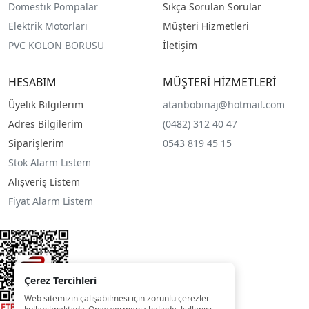
Domestik Pompalar
Sıkça Sorulan Sorular
Elektrik Motorları
Müşteri Hizmetleri
PVC KOLON BORUSU
İletişim
HESABIM
MÜŞTERİ HİZMETLERİ
Üyelik Bilgilerim
atanbobinaj@hotmail.com
Adres Bilgilerim
(0482) 312 40 47
Siparişlerim
0543 819 45 15
Stok Alarm Listem
Alışveriş Listem
Fiyat Alarm Listem
Çerez Tercihleri
Web sitemizin çalışabilmesi için zorunlu çerezler