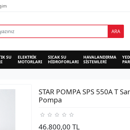
işim
ARA
TIK SU 
ELEKTRİK 
SICAK SU 
HAVALANDIRMA 
YED
I
MOTORLARI
HİDROFORLARI
SİSTEMLERİ
PA
STAR POMPA SPS 550A T Sant
Pompa
46.800,00 TL