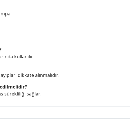
Pompa
?
ında kullanılır.
yıpları dikkate alınmalıdır.
edilmelidir?
sürekliliği sağlar.