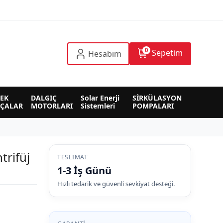
0
Sepetim
Hesabım
EK 
DALGIÇ 
Solar Enerji 
SİRKÜLASYON 
RÇALAR
MOTORLARI
Sistemleri
POMPALARI
rifüj
TESLIMAT
1-3 İş Günü
Hızlı tedarik ve güvenli sevkiyat desteği.