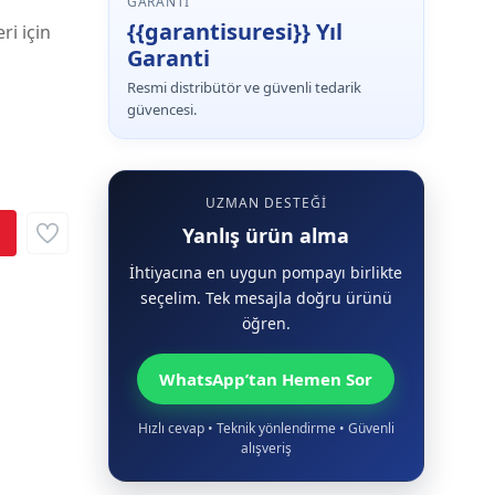
GARANTI
{{garantisuresi}} Yıl
ri için
Garanti
Resmi distribütör ve güvenli tedarik
güvencesi.
UZMAN DESTEĞI
Yanlış ürün alma
İhtiyacına en uygun pompayı birlikte
seçelim. Tek mesajla doğru ürünü
öğren.
WhatsApp’tan Hemen Sor
Hızlı cevap • Teknik yönlendirme • Güvenli
alışveriş