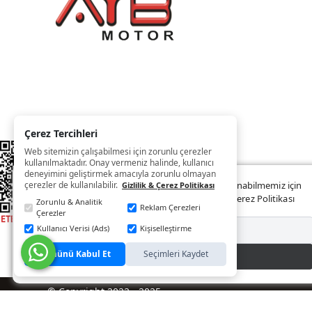
Çerez Tercihleri
Web sitemizin çalışabilmesi için zorunlu çerezler
kullanılmaktadır. Onay vermeniz halinde, kullanıcı
deneyimini geliştirmek amacıyla zorunlu olmayan
çerezler de kullanılabilir.
Web sitemizde size daha iyi ve kaliteli hizmet sunabilmemiz için
Gizlilik & Çerez Politikası
çerezler kullanılmaktadır. Detaylar:
Gizlilik ve Çerez Politikası
Zorunlu & Analitik
Reklam Çerezleri
Çerezler
Kullanıcı Verisi (Ads)
Kişiselleştirme
Reddet
Tümünü Kabul Et
Seçimleri Kaydet
Kabul Et
© Copyright 2022 - 2025