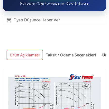
Hızlı cevap • Teknik yönlendirme • Güvenli alışveriş
Fiyatı Düşünce Haber Ver
Ürün Açıklaması
Taksit / Ödeme Seçenekleri
Ürü