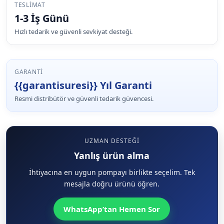
TESLIMAT
1-3 İş Günü
Hızlı tedarik ve güvenli sevkiyat desteği.
GARANTI
{{garantisuresi}} Yıl Garanti
Resmi distribütör ve güvenli tedarik güvencesi.
UZMAN DESTEĞI
Yanlış ürün alma
İhtiyacına en uygun pompayı birlikte seçelim. Tek
mesajla doğru ürünü öğren.
WhatsApp’tan Hemen Sor