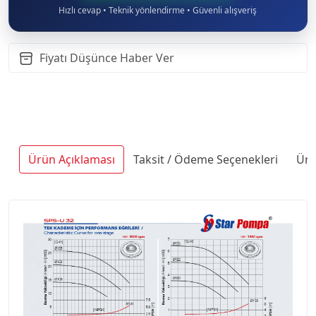
Hızlı cevap • Teknik yönlendirme • Güvenli alışveriş
Fiyatı Düşünce Haber Ver
Ürün Açıklaması
Taksit / Ödeme Seçenekleri
Ürü