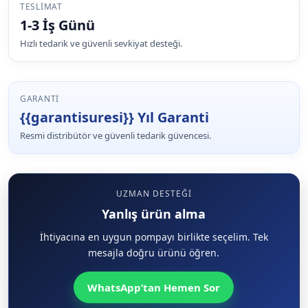
TESLIMAT
1-3 İş Günü
Hızlı tedarik ve güvenli sevkiyat desteği.
GARANTI
{{garantisuresi}} Yıl Garanti
Resmi distribütör ve güvenli tedarik güvencesi.
UZMAN DESTEĞI
Yanlış ürün alma
İhtiyacına en uygun pompayı birlikte seçelim. Tek
mesajla doğru ürünü öğren.
WhatsApp’tan Hemen Sor